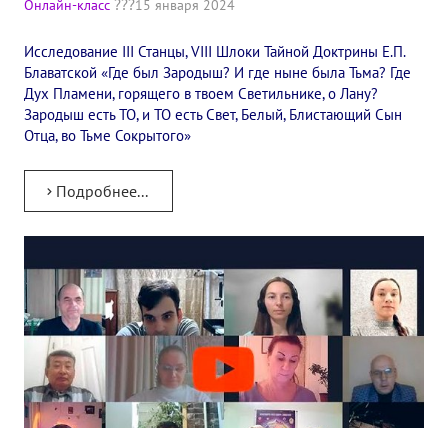
Онлайн-класс
15 января 2024
✔️ Заказать Семинар
Исследование III Станцы, VIII Шлоки Тайной Доктрины Е.П.
✔️ Заказать книги/журналы
Блаватской «Где был Зародыш? И где ныне была Тьма? Где
Дух Пламени, горящего в твоем Светильнике, о Лану?
Международный научно-исследовательский Центр, им. Е.П. Бла
Зародыш есть ТО, и ТО есть Свет, Белый, Блистающий Сын
Отца, во Тьме Сокрытого»
Международное теософское издательство «Альбатрос»
Межрегиональные теософские семинары России. Теософский ту
Подробнее...
Международный Теософский Конгресс
Международный художественный Конкурс, посвященный Елене
Международный поэтический Конкурс «Елене Петровне Блават
Международный музыкальный Конкурс, посвященный Елене Пе
Выставка «Книжная экспедиция»
Авторское кино Олега Мартынова