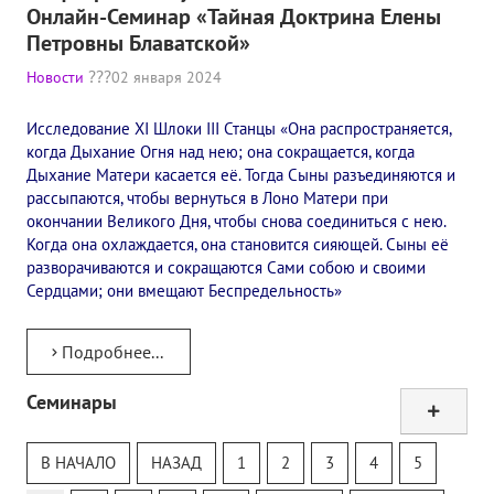
Онлайн-Семинар «Тайная Доктрина Елены
Петровны Блаватской»
Новости
02 января 2024
Исследование XI Шлоки III Станцы «Она распространяется,
когда Дыхание Огня над нею; она сокращается, когда
Дыхание Матери касается её. Тогда Сыны разъединяются и
рассыпаются, чтобы вернуться в Лоно Матери при
окончании Великого Дня, чтобы снова соединиться с нею.
Когда она охлаждается, она становится сияющей. Сыны её
разворачиваются и сокращаются Сами собою и своими
Сердцами; они вмещают Беспредельность»
Подробнее...
Семинары
Тур
Теософский Квизи
В НАЧАЛО
НАЗАД
1
2
3
4
5
Тайная Доктрина