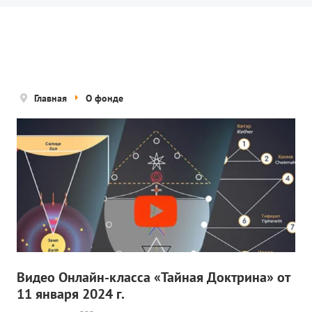
Новости
Попечительский совет
Правовые документы
Отчетные документы
Главная
О фонде
Концепция деятельности
Нам помогают
Публичная оферта
Политика конфиденциальности
ПРОЕКТЫ
🌟 Детский проект «БЕЛЫЕ ЯГУАРЫ»
Видео Онлайн-класса «Тайная Доктрина» от
11 января 2024 г.
✔️ Заказать мероприятие