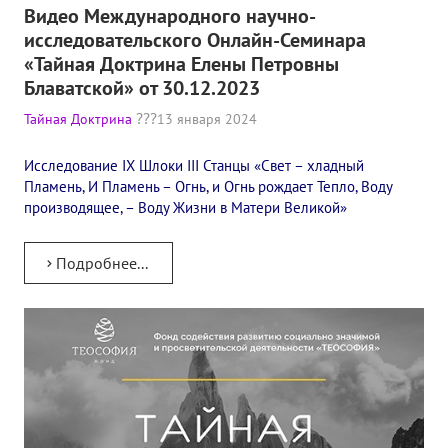
Видео Международного научно-
Конкурс городов России на право проведения Международного
исследовательского Онлайн-Семинара
«Тайная Доктрина Елены Петровны
Памятник Е.П. Блаватской
Блаватской» от 30.12.2023
Олимпиада культуры под Знаменем Мира
Тайная Доктрина
13 января 2024
МЕЖДУНАРОДНЫЙ ЦЕНТР ТЕОСОФИИ
Исследование IX Шлоки III Станцы​ «Свет – хладный
Пламень, И Пламень – Огнь, и Огнь рождает Тепло, Воду
ШКОЛА ТЕОСОФИИ
производящее, – Воду Жизни в Матери Великой»
О школе Теософии
Подробнее...
Открытая школа теософии
Фотоматериалы
Видео
ГОВОРЯТ ТЕОСОФЫ. Рубрика «Вопрос-Ответ»