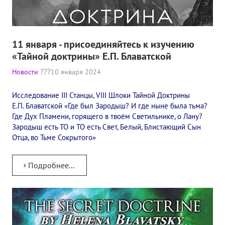
Книги
Семинары
11 января - присоединяйтесь к изучению
Плейлист "Международный научно-исследовательский Онлайн-
«Тайной доктрины» Е.П. Блаватской
Плейлист "«Тайная Доктрина» Класс онлайн изучения"
Новости
10 января 2024
Плейлист "Выпуски рубрики «ТЕОСОФСКИЙ КВИЗИ»"
Исследование III Станцы, VIII Шлоки Тайной Доктрины
Е.П. Блаватской «Где был Зародыш? И где ныне была тьма?
ПОДДЕРЖАТЬ ФОНД
Где Дух Пламени, горящего в твоём Светильнике, о Лану?
Зародыш есть ТО и ТО есть Свет, Белый, Блистающий Сын
Пожертвовать денежные средства
Отца, во Тьме Сокрытого»
Стать волонтером
Подробнее...
Стать партнером
КОНТАКТЫ