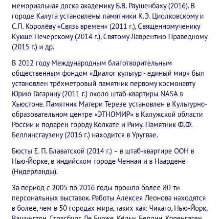
мемориальная доска академику Б.В. Раушенбаху (2016). В
Конкурс городов России на право проведения Международного
городе Калуга установлены памятники К.Э. Циолковскому и
С.П. Королёву «Связь времен» (2011 г.), Священномученику
Памятник Е.П. Блаватской
Кукше Печерскому (2014 г.), Святому Лаврентию Праведному
(2015 г.) и др.
Олимпиада культуры под Знаменем Мира
В 2012 году Международным благотворительным
общественным фондом «Диалог культур - единый мир» был
МЕЖДУНАРОДНЫЙ ЦЕНТР ТЕОСОФИИ
установлен трёхметровый памятник первому космонавту
Юрию Гагарину (2011 г.) около штаб-квартиры NASA в
ШКОЛА ТЕОСОФИИ
Хьюстоне. Памятник Матери Терезе установлен в Культурно-
образовательном центре «ЭТНОМИР» в Калужской области
О школе Теософии
России и подарен городу Колкате и Риму. Памятник Ф.Ф.
Беллинсгаузену (2016 г.) находится в Уругвае.
Открытая школа теософии
Бюсты Е. П. Блаватской (2014 г.) – в штаб-квартире ООН в
Нью-Йорке, в индийском городе Ченнаи и в Наардене
Фотоматериалы
(Нидерланды).
Видео
За период с 2005 по 2016 годы прошло более 80-ти
персональных выставок. Работы Алексея Леонова находятся
ГОВОРЯТ ТЕОСОФЫ. Рубрика «Вопрос-Ответ»
в более, чем в 50 городах мира, таких как: Чикаго, Нью-Йорк,
Вашингтон, Страсбург, Ле Бурже, Кёльн, Берлин, Копенгаген,