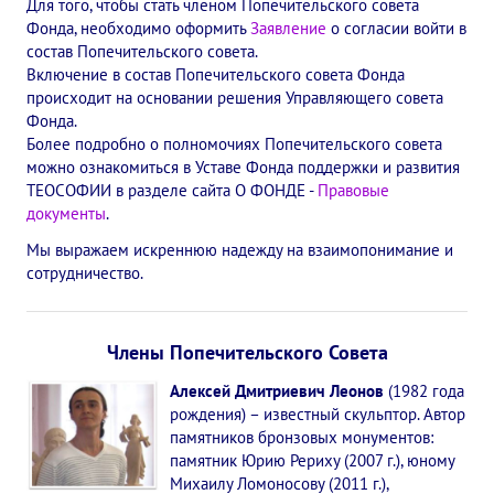
Для того, чтобы стать членом Попечительского совета
✔️ Заказать Семинар
Фонда, необходимо оформить
Заявление
о согласии войти в
состав Попечительского совета.
✔️ Заказать книги/журналы
Включение в состав Попечительского совета Фонда
происходит на основании решения Управляющего совета
Международный научно-исследовательский Центр, им. Е.П. Бла
Фонда.
Более подробно о полномочиях Попечительского совета
Международное теософское издательство «Альбатрос»
можно ознакомиться в Уставе Фонда поддержки и развития
ТЕОСОФИИ в разделе сайта О ФОНДЕ -
Правовые
Межрегиональные теософские семинары России. Теософский ту
документы
.
Мы выражаем искреннюю надежду на взаимопонимание и
Международный Теософский Конгресс
сотрудничество.
Международный художественный Конкурс, посвященный Елене
Международный поэтический Конкурс «Елене Петровне Блават
Члены Попечительского Совета
Международный музыкальный Конкурс, посвященный Елене Пе
Алексей Дмитриевич Леонов
(1982 года
рождения) – известный скульптор. Автор
Выставка «Книжная экспедиция»
памятников бронзовых монументов:
памятник Юрию Рериху (2007 г.), юному
Авторское кино Олега Мартынова
Михаилу Ломоносову (2011 г.),