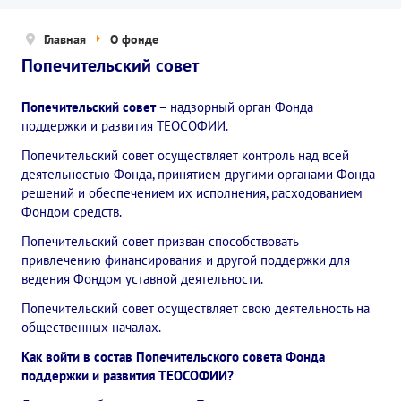
Новости
Главная
О фонде
Попечительский совет
Попечительский совет
Правовые документы
Попечительский совет
– надзорный орган Фонда
Отчетные документы
поддержки и развития ТЕОСОФИИ.
Концепция деятельности
Попечительский совет осуществляет контроль над всей
деятельностью Фонда, принятием другими органами Фонда
Нам помогают
решений и обеспечением их исполнения, расходованием
Фондом средств.
Публичная оферта
Попечительский совет призван способствовать
привлечению финансирования и другой поддержки для
Политика конфиденциальности
ведения Фондом уставной деятельности.
ПРОЕКТЫ
Попечительский совет осуществляет свою деятельность на
общественных началах.
🌟 Детский проект «БЕЛЫЕ ЯГУАРЫ»
Как войти в состав Попечительского совета Фонда
поддержки и развития ТЕОСОФИИ?
✔️ Заказать мероприятие