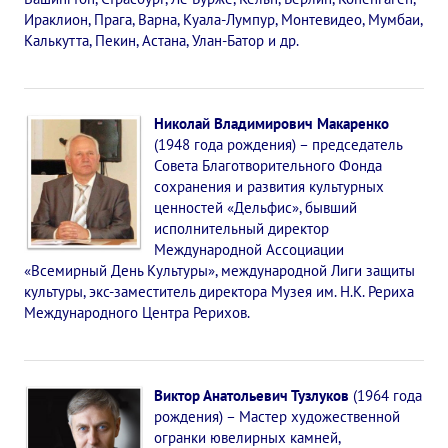
Книги
Ираклион, Прага, Варна, Куала-Лумпур, Монтевидео, Мумбаи,
Калькутта, Пекин, Астана, Улан-Батор и др.
Семинары
Плейлист "Международный научно-исследовательский Онлайн-
Николай Владимирович Макаренко
Плейлист "«Тайная Доктрина» Класс онлайн изучения"
(1948 года рождения) – председатель
Совета Благотворительного Фонда
Плейлист "Выпуски рубрики «ТЕОСОФСКИЙ КВИЗИ»"
сохранения и развития культурных
ценностей «Дельфис», бывший
ПОДДЕРЖАТЬ ФОНД
исполнительный директор
Международной Ассоциации
Пожертвовать денежные средства
«Всемирный День Культуры», международной Лиги защиты
культуры, экс-заместитель директора Музея им. Н.К. Рериха
Стать волонтером
Международного Центра Рерихов.
Стать партнером
КОНТАКТЫ
Виктор Анатольевич Тузлуков
(1964 года
рождения) – Мастер художественной
огранки ювелирных камней,