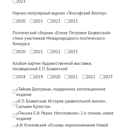
2023
Конкурс городов России на право проведения Международного
Научно-популярный журнал «Теософский Вектор»
Памятник Е.П. Блаватской
2020
2021
2022
2023
Олимпиада культуры под Знаменем Мира
Поэтический сборник «Елене Петровне Блаватской»
стихи участников Международного поэтического
МЕЖДУНАРОДНЫЙ ЦЕНТР ТЕОСОФИИ
Конкурса
2020
2021
2022
2023
ШКОЛА ТЕОСОФИИ
Альбом картин Художественной выставки,
посвященной Е.П. Блаватской
О школе Теософии
2018
2019
2020
2021
2022
2023
Открытая школа теософии
«Тайная Доктрина», подарочное коллекционное
издание
Фотоматериалы
«Е.П. Блаватская. История удивительной жизни»,
Видео
Сильвия Крэнстон
«Письма Е.И. Рерих. Неотложное» 2-х томник, новое
ГОВОРЯТ ТЕОСОФЫ. Рубрика «Вопрос-Ответ»
издание
А.И. Клизовский «Основы миропонимания Новой