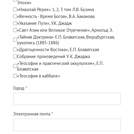
Книги
Эпохи»
«Николай Рерих» 1, 2, 3 том Л.В. Бузина
Семинары
«Вечность - Время Богов», В.А. Баканова
«Указание Пути», У.К. Джадж
Плейлист "Международный научно-исследовательский Онлайн-
«Свет Азии или Великое Отречение», Арнольд Э.
«Тайная Доктрина» Е.П. Блаватская, Вюрцбургская,
Плейлист "«Тайная Доктрина» Класс онлайн изучения"
рукопись (1885-1886)
«Драгоценности Востока», Е.П. Блаватская
Плейлист "Выпуски рубрики «ТЕОСОФСКИЙ КВИЗИ»"
Собрание произведений У. К. Джаджа
«Теософия и практический оккультизм», Е.П.
ПОДДЕРЖАТЬ ФОНД
Блаватская
«Теософия в каббале»
Пожертвовать денежные средства
Город
*
Стать волонтером
Стать партнером
Электронная почта
*
КОНТАКТЫ