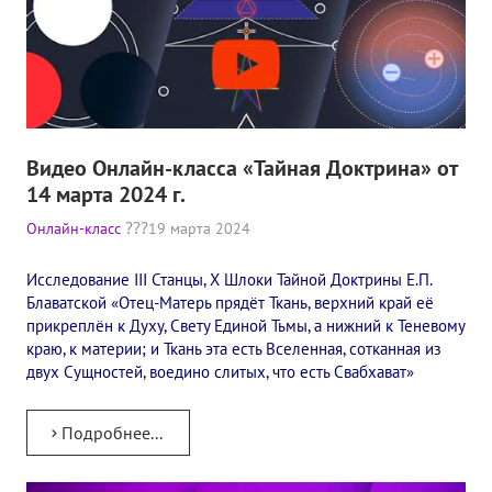
Книги
Семинары
Плейлист "Международный научно-исследовательский Онлайн-
Плейлист "«Тайная Доктрина» Класс онлайн изучения"
Видео Онлайн-класса «Тайная Доктрина» от
Плейлист "Выпуски рубрики «ТЕОСОФСКИЙ КВИЗИ»"
14 марта 2024 г.
Онлайн-класс
19 марта 2024
ПОДДЕРЖАТЬ ФОНД
Исследование III Станцы, X Шлоки Тайной Доктрины Е.П.
Пожертвовать денежные средства
Блаватской «Отец-Матерь прядёт Ткань, верхний край её
прикреплён к Духу, Свету Единой Тьмы, а нижний к Теневому
Стать волонтером
краю, к материи; и Ткань эта есть Вселенная, сотканная из
двух Сущностей, воедино слитых, что есть Свабхават»
Стать партнером
КОНТАКТЫ
Подробнее...