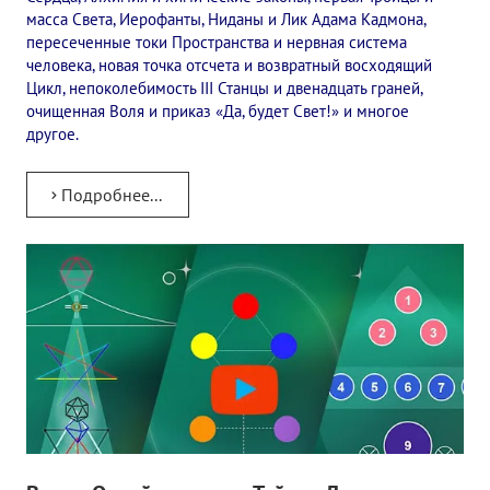
масса Света, Иерофанты, Ниданы и Лик Адама Кадмона,
✔️ Заказать Семинар
пересеченные токи Пространства и нервная система
человека, новая точка отсчета и возвратный восходящий
✔️ Заказать книги/журналы
Цикл, непоколебимость III Станцы и двенадцать граней,
очищенная Воля и приказ «Да, будет Свет!» и многое
Международный научно-исследовательский Центр, им. Е.П. Бла
другое.
Международное теософское издательство «Альбатрос»
Подробнее...
Межрегиональные теософские семинары России. Теософский ту
Международный Теософский Конгресс
Международный художественный Конкурс, посвященный Елене
Международный поэтический Конкурс «Елене Петровне Блават
Международный музыкальный Конкурс, посвященный Елене Пе
Выставка «Книжная экспедиция»
Авторское кино Олега Мартынова