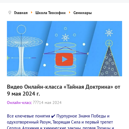
Новости
Главная
Школа Теософии
Семинары
Попечительский совет
Правовые документы
Отчетные документы
Концепция деятельности
Нам помогают
Публичная оферта
Политика конфиденциальности
Видео Онлайн-класса «Тайная Доктрина» от
9 мая 2024 г.
ПРОЕКТЫ
Онлайн-класс
14 мая 2024
🌟 Детский проект «БЕЛЫЕ ЯГУАРЫ»
Все ключевые понятия ✔️ Пурпурное Знамя Победы и
одухотворенный Разум, Творящая Сила и первый трепет
✔️ Заказать мероприятие
Сердца, Алхимия и химические законы, первая Троицы и