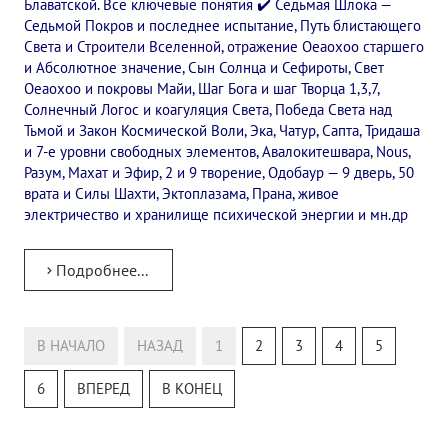
Блаватской. Все ключевые понятия ✔️ Седьмая Шлока —
Седьмой Покров и последнее испытание, Путь блистающего
Света и Строители Вселенной, отражение Оеаохоо старшего
и Абсолютное значение, Сын Солнца и Сефироты, Свет
Оеаохоо и покровы Майи, Шаг Бога и шаг Творца 1,3,7,
Солнечный Логос и коагуляция Света, Победа Света над
Тьмой и Закон Космической Воли, Эка, Чатур, Сапта, Тридаша
и 7-е уровни свободных элементов, Авалокитешвара, Nous,
Разум, Махат и Эфир, 2 и 9 творение, Одобаур — 9 дверь, 50
врата и Силы Шахти, Эктоплазама, Прана, живое
электричество и хранилище психической энергии и мн.др
Подробнее...
В НАЧАЛО
НАЗАД
1
2
3
4
5
6
ВПЕРЕД
В КОНЕЦ