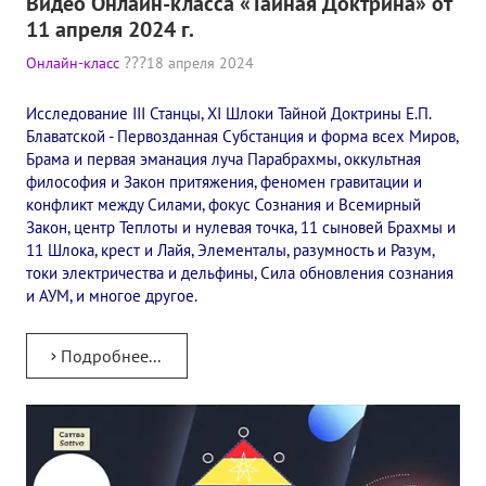
Видео Онлайн-класса «Тайная Доктрина» от
11 апреля 2024 г.
Конкурс городов России на право проведения Международного
Онлайн-класс
18 апреля 2024
Памятник Е.П. Блаватской
Исследование III Станцы, XI Шлоки Тайной Доктрины Е.П.
Олимпиада культуры под Знаменем Мира
Блаватской - Первозданная Субстанция и форма всех Миров,
Брама и первая эманация луча Парабрахмы, оккультная
МЕЖДУНАРОДНЫЙ ЦЕНТР ТЕОСОФИИ
философия и Закон притяжения, феномен гравитации и
конфликт между Силами, фокус Сознания и Всемирный
ШКОЛА ТЕОСОФИИ
Закон, центр Теплоты и нулевая точка, 11 сыновей Брахмы и
11 Шлока, крест и Лайя, Элементалы, разумность и Разум,
О школе Теософии
токи электричества и дельфины, Сила обновления сознания
и АУМ, и многое другое.
Открытая школа теософии
Подробнее...
Фотоматериалы
Видео
ГОВОРЯТ ТЕОСОФЫ. Рубрика «Вопрос-Ответ»