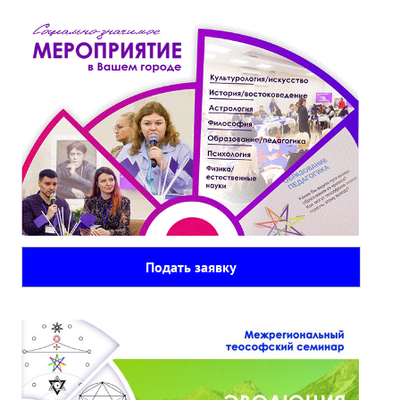
Книги
Семинары
Плейлист "Международный научно-исследовательский Онлайн-
Плейлист "«Тайная Доктрина» Класс онлайн изучения"
Плейлист "Выпуски рубрики «ТЕОСОФСКИЙ КВИЗИ»"
ПОДДЕРЖАТЬ ФОНД
Пожертвовать денежные средства
Подать заявку
Стать волонтером
Стать партнером
КОНТАКТЫ