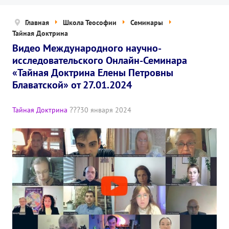
Новости
Главная
Школа Теософии
Семинары
Попечительский совет
Тайная Доктрина
Видео Международного научно-
Правовые документы
исследовательского Онлайн-Семинара
Отчетные документы
«Тайная Доктрина Елены Петровны
Блаватской» от 27.01.2024
Концепция деятельности
Нам помогают
Тайная Доктрина
30 января 2024
Публичная оферта
Политика конфиденциальности
ПРОЕКТЫ
🌟 Детский проект «БЕЛЫЕ ЯГУАРЫ»
✔️ Заказать мероприятие