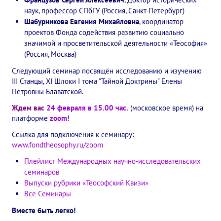
наук, профессор СПбГУ (Россия, Санкт-Петербург)
Конкурс городов России на право проведения Международного
Шабурникова Евгения Михайловна
, координатор
проектов Фонда содействия развитию социально
Памятник Е.П. Блаватской
значимой и просветительской деятельности «Теософия»
Олимпиада культуры под Знаменем Мира
(Россия, Москва)
Следующий семинар посвящён исследованию и изучению
МЕЖДУНАРОДНЫЙ ЦЕНТР ТЕОСОФИИ
III Станцы, XI Шлоки I тома "Тайной Доктрины" Елены
Петровны Блаватской.
ШКОЛА ТЕОСОФИИ
Ждем вас
24 февраля в 15.00 час.
(московское время) на
платформе
zoom
!
О школе Теософии
Ссылка для подключения к семинару:
Открытая школа теософии
www.fondtheosophy.ru/zoom
Плейлист Международных научно-исследовательских
Фотоматериалы
семинаров
Выпуски рубрики «Теософский Квизи»
Видео
Все Семинары
ГОВОРЯТ ТЕОСОФЫ. Рубрика «Вопрос-Ответ»
Вместе быть легко!