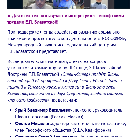
✔️ Заказать Семинар
⭐ Для всех тех, кто изучает и интересуется теософскими
✔️ Заказать книги/журналы
трудами Е.П. Блаватской!
Международный научно-исследовательский Центр, им. Е.П. Бла
При поддержке Фонда содействия развитию социально
значимой и просветительской деятельности «ТЕОСОФИЯ»,
Международное теософское издательство «Альбатрос»
Международный научно-исследовательский центр им.
Е.П. Блаватской представляет.
Межрегиональные теософские семинары России. Теософский ту
Исследовательский материал, ответы на вопросы
участников и комментарии по III Станце, X Шлоке Тайной
Международный Теософский Конгресс
Доктрины Е.П. Блаватской
«Отец-Матерь прядёт Ткань,
верхний край её прикреплён к Духу, Свету Единой Тьмы, а
Международный художественный Конкурс, посвященный Елене
нижний к Теневому краю, к материи; и Ткань эта есть
Вселенная, сотканная из двух Сущностей, воедино слитых,
Международный поэтический Конкурс «Елене Петровне Блават
что есть Свабхават»
представили:
Международный музыкальный Конкурс, посвященный Елене Пе
Ярый Владимир Васильевич
, психолог, руководитель
Школы теософии (Россия, Москва)
Выставка «Книжная экспедиция»
Фостер Мишелина
, докторская степень по метафизике,
член Теософского общества (США, Калифорния)
Авторское кино Олега Мартынова
Французов Сергей Алексеевич
, Доктор исторических