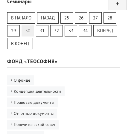
Семинары
Тур
Теософский Квизи
В НАЧАЛО
НАЗАД
25
26
27
28
Тайная Доктрина
Онлайн-класс
29
30
31
32
33
34
ВПЕРЕД
В КОНЕЦ
ФОНД «ТЕОСОФИЯ»
О фонде
Концепция деятельности
Правовые документы
Отчетные документы
Попечительский совет