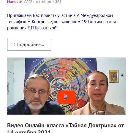
Новости
25 октября 2021
✔️ Заказать Семинар
Приглашаем Вас принять участие в V Международном
✔️ Заказать книги/журналы
теософском Конгрессе, посвященном 190-летию со дня
рождения Е.П.Блаватской!
Международный научно-исследовательский Центр, им. Е.П. Бла
Международное теософское издательство «Альбатрос»
Подробнее...
Межрегиональные теософские семинары России. Теософский ту
Международный Теософский Конгресс
Международный художественный Конкурс, посвященный Елене
Международный поэтический Конкурс «Елене Петровне Блават
Международный музыкальный Конкурс, посвященный Елене Пе
Выставка «Книжная экспедиция»
Видео Онлайн-класса «Тайная Доктрина» от
Авторское кино Олега Мартынова
14 октября 2021