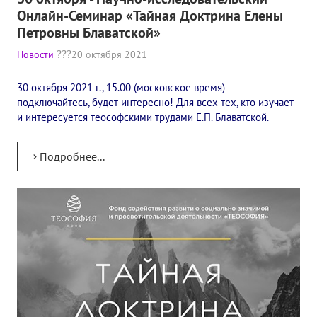
Книги
Онлайн-Семинар «Тайная Доктрина Елены
Петровны Блаватской»
Семинары
Новости
20 октября 2021
Плейлист "Международный научно-исследовательский Онлайн-
30 октября 2021 г., 15.00 (московское время) -
Плейлист "«Тайная Доктрина» Класс онлайн изучения"
подключайтесь, будет интересно! Для всех тех, кто изучает
и интересуется теософскими трудами Е.П. Блаватской.
Плейлист "Выпуски рубрики «ТЕОСОФСКИЙ КВИЗИ»"
ПОДДЕРЖАТЬ ФОНД
Подробнее...
Пожертвовать денежные средства
Стать волонтером
Стать партнером
КОНТАКТЫ