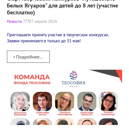
Белых Ягуаров" для детей до 8 лет (участие
Конкурс городов России на право проведения Международного
бесплатно)
Памятник Е.П. Блаватской
Новости
07 апреля 2026
Олимпиада культуры под Знаменем Мира
Приглашаем принять участие в творческих конкурсах.
Заявки принимаются только до 31 мая!
МЕЖДУНАРОДНЫЙ ЦЕНТР ТЕОСОФИИ
Подробнее...
ШКОЛА ТЕОСОФИИ
О школе Теософии
Открытая школа теософии
Фотоматериалы
Видео
ГОВОРЯТ ТЕОСОФЫ. Рубрика «Вопрос-Ответ»