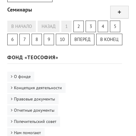
Семинары
Тур
Теософский Квизи
В НАЧАЛО
НАЗАД
1
2
3
4
5
Тайная Доктрина
Онлайн-класс
6
7
8
9
10
ВПЕРЕД
В КОНЕЦ
ФОНД «ТЕОСОФИЯ»
О фонде
Концепция деятельности
Правовые документы
Отчетные документы
Попечительский совет
Нам помогают