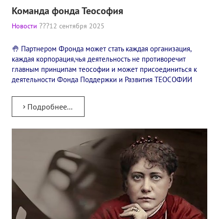
Книги
Команда фонда Теософия
Семинары
Новости
12 сентября 2025
Плейлист "Международный научно-исследовательский Онлайн-
🤚 Партнером Фронда может стать каждая организация,
каждая корпорация,чья деятельность не противоречит
Плейлист "«Тайная Доктрина» Класс онлайн изучения"
главным принципам теософии и может присоединиться к
деятельности Фонда Поддержки и Развития ТЕОСОФИИ
Плейлист "Выпуски рубрики «ТЕОСОФСКИЙ КВИЗИ»"
ПОДДЕРЖАТЬ ФОНД
Подробнее...
Пожертвовать денежные средства
Стать волонтером
Стать партнером
КОНТАКТЫ