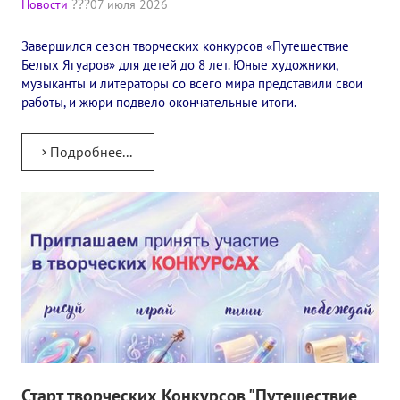
Новости
07 июля 2026
✔️ Заказать Семинар
Завершился сезон творческих конкурсов «Путешествие
✔️ Заказать книги/журналы
Белых Ягуаров» для детей до 8 лет. Юные художники,
музыканты и литераторы со всего мира представили свои
Международный научно-исследовательский Центр, им. Е.П. Бла
работы, и жюри подвело окончательные итоги.
Международное теософское издательство «Альбатрос»
Подробнее...
Межрегиональные теософские семинары России. Теософский ту
Международный Теософский Конгресс
Международный художественный Конкурс, посвященный Елене
Международный поэтический Конкурс «Елене Петровне Блават
Международный музыкальный Конкурс, посвященный Елене Пе
Выставка «Книжная экспедиция»
Авторское кино Олега Мартынова
Старт творческих Конкурсов "Путешествие