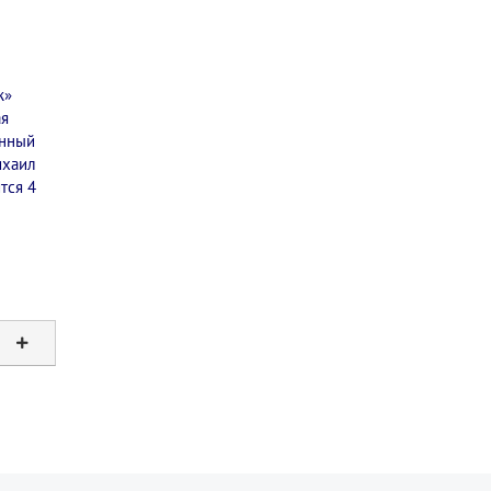
ж»
ая
енный
ихаил
тся 4