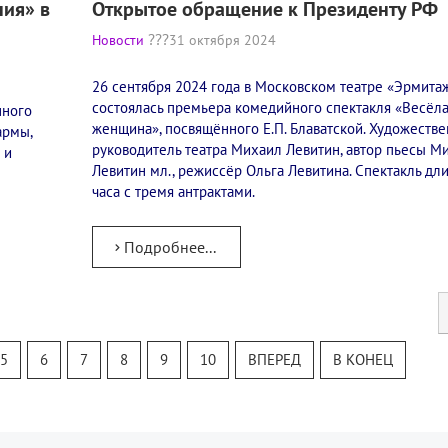
ия» в
Открытое обращение к Президенту РФ
Новости
31 октября 2024
26 сентября 2024 года в Московском театре «Эрмита
состоялась премьера комедийного спектакля «Весёл
нного
женщина», посвящённого Е.П. Блаватской. Художеств
армы,
руководитель театра Михаил Левитин, автор пьесы М
 и
Левитин мл., режиссёр Ольга Левитина. Спектакль дли
часа с тремя антрактами.
Подробнее...
5
6
7
8
9
10
ВПЕРЕД
В КОНЕЦ