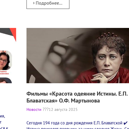
Подробнее...
Фильмы «Красота одеяние Истины. Е.П.
Блаватская» О.Ф. Мартынова
Новости
12 августа 2025
ия,
т
Сегодня 194 года со дня рождения Е.П. Блаватской ✔️ 
ся к
Истина приходят первыми, за ними следует Жизнь. С