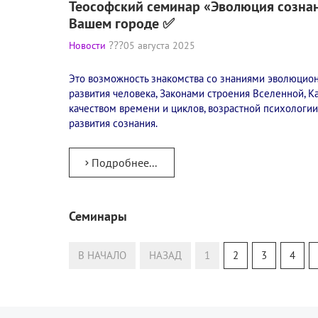
Теософский семинар «Эволюция сознан
Вашем городе ✅
Новости
05 августа 2025
Это возможность знакомства со знаниями эволюцио
развития человека, Законами строения Вселенной, К
качеством времени и циклов, возрастной психологии
развития сознания.
Подробнее...
Семинары
Тур
Теософский Квизи
В НАЧАЛО
НАЗАД
1
2
3
4
Тайная Доктрина
Онлайн-класс