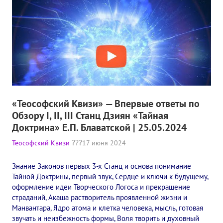
Книги
Семинары
Плейлист "Международный научно-исследовательский Онлайн-
Плейлист "«Тайная Доктрина» Класс онлайн изучения"
Плейлист "Выпуски рубрики «ТЕОСОФСКИЙ КВИЗИ»"
«Теософский Квизи» — Впервые ответы по
ПОДДЕРЖАТЬ ФОНД
Обзору I, II, III Станц Дзиян​ «Тайная
Доктрина» Е.П. Блаватской | 25.05.2024
Пожертвовать денежные средства
Теософский Квизи
17 июня 2024
Стать волонтером
Знание Законов первых 3-х Станц и основа понимание
Стать партнером
Тайной Доктрины, первый звук, Сердце и ключи к будущему,
оформление идеи Творческого Логоса и прекращение
КОНТАКТЫ
страданий, Акаша растворитель проявленной жизни и
Манвантара, Ядро атома и клетка человека, мысль, готовая
звучать и неизбежность формы, Воля творить и духовный