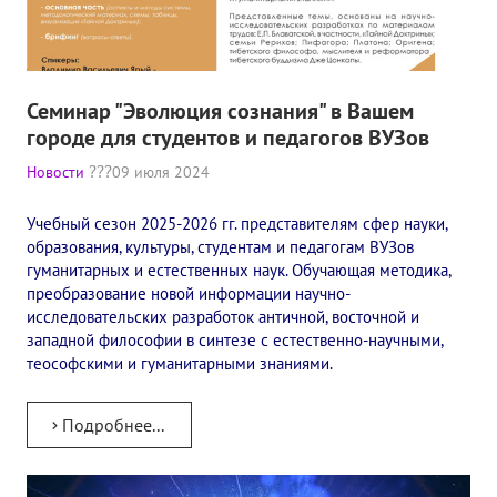
Конкурс городов России на право проведения Международного
Памятник Е.П. Блаватской
Семинар "Эволюция сознания" в Вашем
Олимпиада культуры под Знаменем Мира
городе для студентов и педагогов ВУЗов
МЕЖДУНАРОДНЫЙ ЦЕНТР ТЕОСОФИИ
Новости
09 июля 2024
ШКОЛА ТЕОСОФИИ
Учебный сезон 2025-2026 гг. представителям сфер науки,
образования, культуры, студентам и педагогам ВУЗов
гуманитарных и естественных наук. Обучающая методика,
О школе Теософии
преобразование новой информации научно-
исследовательских разработок античной, восточной и
Открытая школа теософии
западной философии в синтезе с естественно-научными,
теософскими и гуманитарными знаниями.
Фотоматериалы
Видео
Подробнее...
ГОВОРЯТ ТЕОСОФЫ. Рубрика «Вопрос-Ответ»