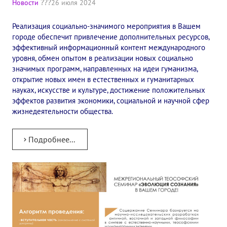
Новости
26 июля 2024
✔️ Заказать Семинар
Реализация социально-значимого мероприятия в Вашем
✔️ Заказать книги/журналы
городе обеспечит привлечение дополнительных ресурсов,
эффективный информационный контент международного
Международный научно-исследовательский Центр, им. Е.П. Бла
уровня, обмен опытом в реализации новых социально
значимых программ, направленных на идеи гуманизма,
Международное теософское издательство «Альбатрос»
открытие новых имен в естественных и гуманитарных
науках, искусстве и культуре, достижение положительных
Межрегиональные теософские семинары России. Теософский ту
эффектов развития экономики, социальной и научной сфер
жизнедеятельности общества.
Международный Теософский Конгресс
Международный художественный Конкурс, посвященный Елене
Подробнее...
Международный поэтический Конкурс «Елене Петровне Блават
Международный музыкальный Конкурс, посвященный Елене Пе
Выставка «Книжная экспедиция»
Авторское кино Олега Мартынова