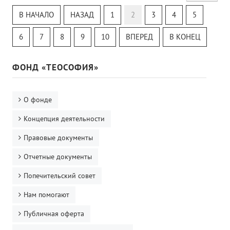
Теософский Квизи
В НАЧАЛО
НАЗАД
1
2
3
4
5
Тайная Доктрина
Онлайн-класс
6
7
8
9
10
ВПЕРЕД
В КОНЕЦ
ФОНД «ТЕОСОФИЯ»
О фонде
Концепция деятельности
Правовые документы
Отчетные документы
Попечительский совет
Нам помогают
Публичная оферта