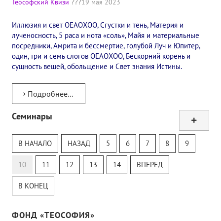
Теософский Квизи
19 мая 2023
Иллюзия и свет ОЕАОХОО, Сгустки и тень, Материя и
лученосность, 5 раса и нота «соль», Майя и материальные
посредники, Амрита и бессмертие, голубой Луч и Юпитер,
один, три и семь слогов ОЕАОХОО, Бескорний корень и
сущность вещей, обольщение и Свет знания Истины.
Подробнее...
Семинары
Тур
Теософский Квизи
В НАЧАЛО
НАЗАД
5
6
7
8
9
Тайная Доктрина
Онлайн-класс
10
11
12
13
14
ВПЕРЕД
В КОНЕЦ
ФОНД «ТЕОСОФИЯ»