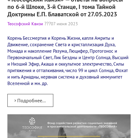
Книги
по 6-й Шлоке, 3-й Станце, I тома Тайной
Доктрины Е.П. Блаватской от 27.05.2023
Семинары
Теософский Квизи
07 июня 2023
Плейлист "Международный научно-исследовательский Онлайн-
Корень Бессмертия и Корень Жизни, капля Амриты и
Плейлист "«Тайная Доктрина» Класс онлайн изучения"
Движение, сохранение Света и кристаллизация Духа,
Монада и накопление Разума, Люцифер, Протогонос и
Плейлист "Выпуски рубрики «ТЕОСОФСКИЙ КВИЗИ»"
Первоначальный Свет, Лик Бездны и Центр Солнца, Высший
и Низший Эфир, Акаша и оккультное электричество, Силы
ПОДДЕРЖАТЬ ФОНД
притяжения и отталкивания, число 99 и цикл Солнца, Фохат
и нить Ариадны, нервная система и духовный иммунитет
Пожертвовать денежные средства
Вселенной и мн. др.
Стать волонтером
Подробнее...
Стать партнером
КОНТАКТЫ