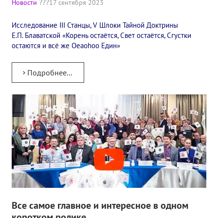
Новости
17 сентября 2023
✔️ Заказать Семинар
Исследование III Станцы, V Шлоки Тайной Доктрины
✔️ Заказать книги/журналы
Е.П. Блаватской «Корень остаётся, Свет остаётся, Сгустки
остаются и всё же Oeaohoo Един»
Международный научно-исследовательский Центр, им. Е.П. Бла
Международное теософское издательство «Альбатрос»
Подробнее...
Межрегиональные теософские семинары России. Теософский ту
Международный Теософский Конгресс
Международный художественный Конкурс, посвященный Елене
Международный поэтический Конкурс «Елене Петровне Блават
Международный музыкальный Конкурс, посвященный Елене Пе
Выставка «Книжная экспедиция»
Все самое главное и интересное в одном
Авторское кино Олега Мартынова
коротком ролике.