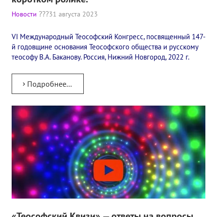
Конкурс городов России на право проведения Международного
Новости
31 августа 2023
Памятник Е.П. Блаватской
VI Международный Теософский Конгресс, посвященный 147-
й годовщине основания Теософского общества и русскому
Олимпиада культуры под Знаменем Мира
теософу В.А. Баканову. Россия, Нижний Новгород, 2022 г.
МЕЖДУНАРОДНЫЙ ЦЕНТР ТЕОСОФИИ
Подробнее...
ШКОЛА ТЕОСОФИИ
О школе Теософии
Открытая школа теософии
Фотоматериалы
Видео
ГОВОРЯТ ТЕОСОФЫ. Рубрика «Вопрос-Ответ»
«Теософский Квизи» — ответы на вопросы