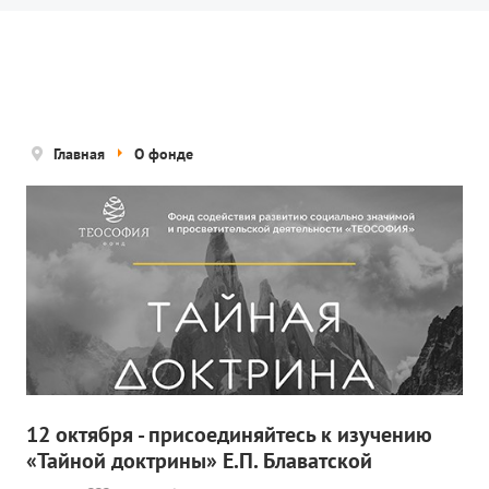
Новости
Попечительский совет
Правовые документы
Отчетные документы
Главная
О фонде
Концепция деятельности
Нам помогают
Публичная оферта
Политика конфиденциальности
ПРОЕКТЫ
🌟 Детский проект «БЕЛЫЕ ЯГУАРЫ»
12 октября - присоединяйтесь к изучению
«Тайной доктрины» Е.П. Блаватской
✔️ Заказать мероприятие