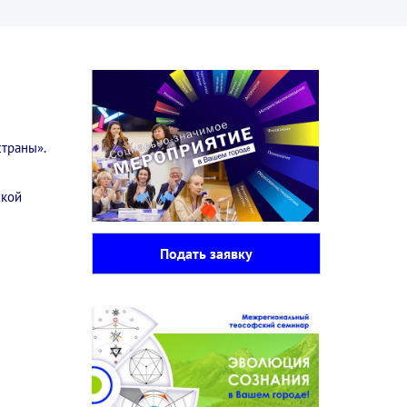
траны».
ской
Подать заявку