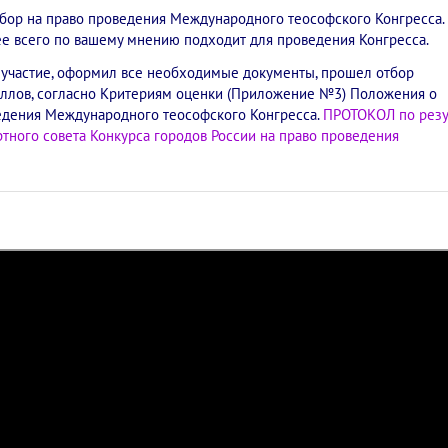
бор на право проведения Международного теософского Конгресса.
ее всего по вашему мнению подходит для проведения Конгресса.
 участие, оформил все необходимые документы, прошел отбор
баллов, согласно Критериям оценки (Приложение №3) Положения о
ведения Международного теософского Конгресса.
ПРОТОКОЛ по резу
тного совета Конкурса городов России на право проведения