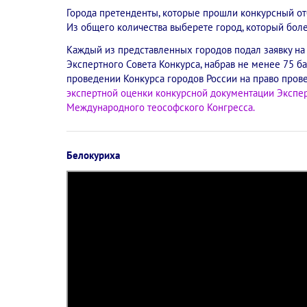
Города претенденты, которые прошли конкурсный от
Из общего количества выберете город, который бол
Каждый из представленных городов подал заявку на
Экспертного Совета Конкурса, набрав не менее 75 
проведении Конкурса городов России на право про
экспертной оценки конкурсной документации Экспер
Международного теософского Конгресса.
Белокуриха