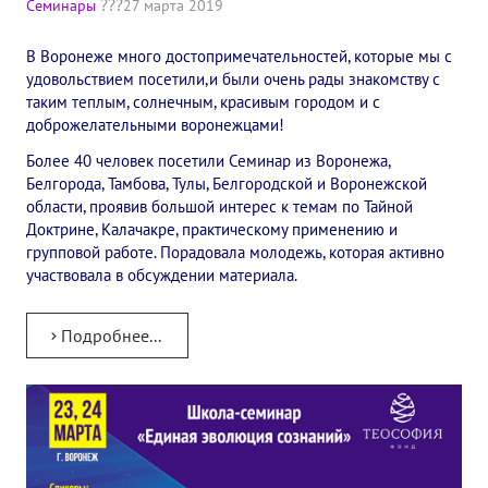
Семинары
27 марта 2019
✔️ Заказать Семинар
В Воронеже много достопримечательностей, которые мы с
✔️ Заказать книги/журналы
удовольствием посетили,и были очень рады знакомству с
таким теплым, солнечным, красивым городом и с
Международный научно-исследовательский Центр, им. Е.П. Бла
доброжелательными воронежцами!
Международное теософское издательство «Альбатрос»
Более 40 человек посетили Семинар из Воронежа,
Белгорода, Тамбова, Тулы, Белгородской и Воронежской
Межрегиональные теософские семинары России. Теософский ту
области, проявив большой интерес к темам по Тайной
Доктрине, Калачакре, практическому применению и
Международный Теософский Конгресс
групповой работе. Порадовала молодежь, которая активно
участвовала в обсуждении материала.
Международный художественный Конкурс, посвященный Елене
Подробнее...
Международный поэтический Конкурс «Елене Петровне Блават
Международный музыкальный Конкурс, посвященный Елене Пе
Выставка «Книжная экспедиция»
Авторское кино Олега Мартынова