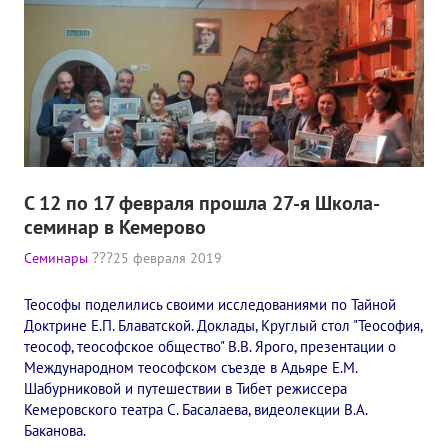
Книги
Семинары
Плейлист "Международный научно-исследовательский Онлайн-
Плейлист "«Тайная Доктрина» Класс онлайн изучения"
Плейлист "Выпуски рубрики «ТЕОСОФСКИЙ КВИЗИ»"
С 12 по 17 февраля прошла 27-я Школа-
ПОДДЕРЖАТЬ ФОНД
семинар в Кемерово
Семинары
25 февраля 2019
Пожертвовать денежные средства
Стать волонтером
Теософы поделились своими исследованиями по Тайной
Доктрине Е.П. Блаватской. Доклады, Круглый стол "Теософия,
Стать партнером
теософ, теософское общество" В.В. Ярого, презентации о
Международном теософском съезде в Адьяре Е.М.
КОНТАКТЫ
Шабурниковой и путешествии в Тибет режиссера
Кемеровского театра С. Басалаева, видеолекции В.А.
Баканова.