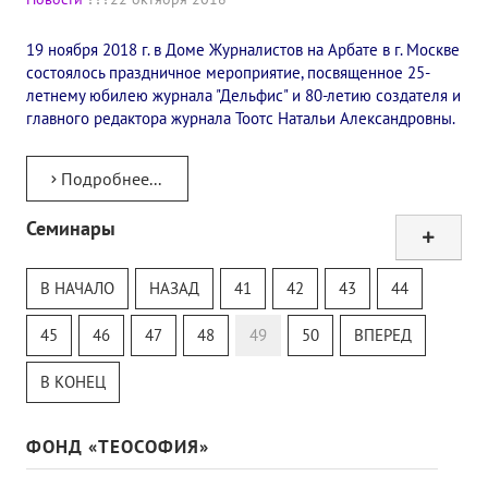
19 ноября 2018 г. в Доме Журналистов на Арбате в г. Москве
состоялось праздничное мероприятие, посвященное 25-
летнему юбилею журнала "Дельфис" и 80-летию создателя и
главного редактора журнала Тоотс Натальи Александровны.
Подробнее...
Семинары
Тур
Теософский Квизи
В НАЧАЛО
НАЗАД
41
42
43
44
Тайная Доктрина
Онлайн-класс
45
46
47
48
49
50
ВПЕРЕД
В КОНЕЦ
ФОНД «ТЕОСОФИЯ»