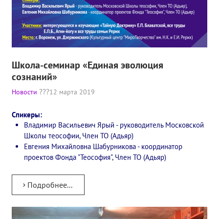
Конкурс городов России на право проведения Международного
Памятник Е.П. Блаватской
Олимпиада культуры под Знаменем Мира
Школа-семинар «Единая эволюция
МЕЖДУНАРОДНЫЙ ЦЕНТР ТЕОСОФИИ
сознаний»
Новости
12 марта 2019
ШКОЛА ТЕОСОФИИ
Спикеры:
О школе Теософии
Владимир Васильевич Ярый - руководитель Московской
Школы теософии, Член ТО (Адьяр)
Открытая школа теософии
Евгения Михайловна Шабурникова - координатор
проектов Фонда "Теософия", Член ТО (Адьяр)
Фотоматериалы
Видео
Подробнее...
ГОВОРЯТ ТЕОСОФЫ. Рубрика «Вопрос-Ответ»