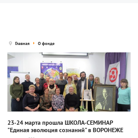
Новости
Попечительский совет
Правовые документы
Отчетные документы
Главная
О фонде
Концепция деятельности
Нам помогают
Публичная оферта
Политика конфиденциальности
ПРОЕКТЫ
🌟 Детский проект «БЕЛЫЕ ЯГУАРЫ»
23-24 марта прошла ШКОЛА-СЕМИНАР
"Единая эволюция сознаний" в ВОРОНЕЖЕ
✔️ Заказать мероприятие