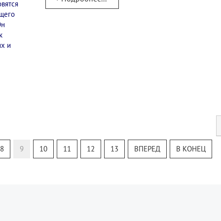
овятся
ющего
Он
к
их и
8
9
10
11
12
13
ВПЕРЕД
В КОНЕЦ