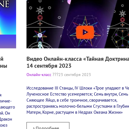
ий
Видео Онлайн-класса «Тайная Доктрина
ены
14 сентября 2023
Онлайн-класс
23 сентября 2023
Исследование III Станцы, IV Шлоки «Трое упадают в Ч
Лученосное Естество усемеряется; Семь внутри, Семь 
я
Сияющее Яйцо, в себе троичное, сворачивается,
личие-
распространяясь молочно-белыми Сгустками в Глуби
икающего
Матери, Корне, растущем в Недрах Океана Жизни»
й. Он
Дракон
Союз
Подробнее...