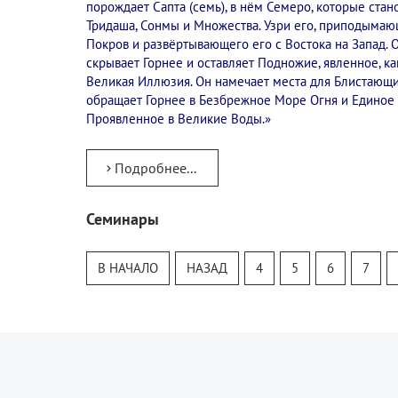
порождает Сапта (семь), в нём Семеро, которые стан
Тридаша, Сонмы и Множества. Узри его, приподыма
Покров и развёртывающего его с Востока на Запад. 
скрывает Горнее и оставляет Подножие, явленное, ка
Великая Иллюзия. Он намечает места для Блистающ
обращает Горнее в Безбрежное Море Огня и Единое
Проявленное в Великие Воды.»
Подробнее...
Семинары
Тур
Теософский Квизи
В НАЧАЛО
НАЗАД
4
5
6
7
Тайная Доктрина
Онлайн-класс