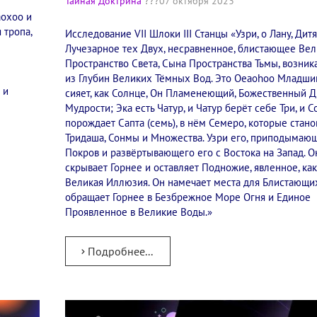
Тайная Доктрина
07 октября 2023
аохоо и
 тропа,
Исследование VII Шлоки III Станцы​ «Узри, о Лану, Дит
Лучезарное тех Двух, несравненное, блистающее Вел
Пространство Света, Сына Пространства Тьмы, возни
из Глубин Великих Тёмных Вод. Это Oeaohoo Младши
 и
сияет, как Солнце, Он Пламенеющий, Божественный 
Мудрости; Эка есть Чатур, и Чатур берёт себе Три, и 
порождает Сапта (семь), в нём Семеро, которые стано
Тридаша, Сонмы и Множества. Узри его, приподымаю
Покров и развёртывающего его с Востока на Запад. О
скрывает Горнее и оставляет Подножие, явленное, ка
Великая Иллюзия. Он намечает места для Блистающи
обращает Горнее в Безбрежное Море Огня и Единое
Проявленное в Великие Воды.»
Подробнее...