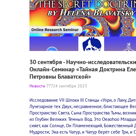
30 сентября - Научно-исследовательск
Онлайн-Семинар «Тайная Доктрина Ел
Петровны Блаватской»
Новости
24 сентября 2023
Исследование VII Шлоки III Станцы «Узри, о Лану, Дит
Лучезарное тех Двух, несравненное, блистающее Ве
Пространство Света, Сына Пространства Тьмы, возн
из Глубин Великих Тёмных Вод. Это Oeaohoo Младши
сияет, как Солнце, Он Пламенеющий, Божественный 
Мудрости; Эка есть Чатур, и Чатур берёт себе Три, и 