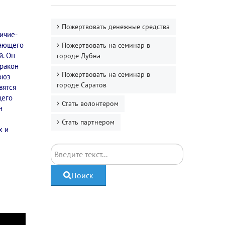
я
Пожертвовать денежные средства
ичие-
кающего
Пожертвовать на семинар в
й. Он
городе Дубна
Дракон
Пожертвовать на семинар в
Союз
городе Саратов
вятся
щего
Стать волонтером
н
к
Стать партнером
х и
Поиск
Поиск