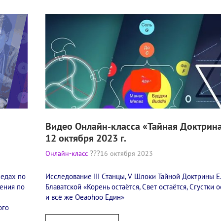
Видео Онлайн-класса «Тайная Доктрина
12 октября 2023 г.
Онлайн-класс
16 октября 2023
седах по
Исследование III Станцы, V Шлоки Тайной Доктрины Е.
ения по
Блаватской «Корень остаётся, Свет остаётся, Сгустки 
и всё же Oeaohoo Един»
ого