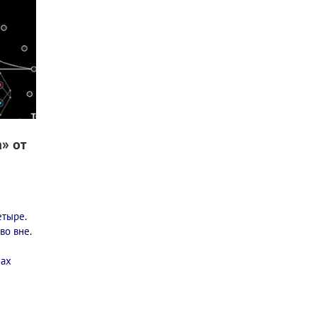
» от
етыре.
во вне.
нах