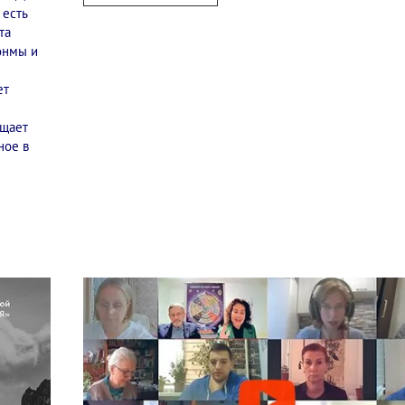
 есть
та
Сонмы и
ет
ащает
ное в