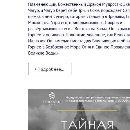
Пламенеющий, Божественный Дракон Мудрости; Эка
Чатур, и Чатур берёт себе Три, и Союз порождает Сап
(семь), в нём Семеро, которые становятся Тридаша, 
Множества. Узри его, приподымающего Покров и
развёртывающего его с Востока на Запад. Он скрыва
Горнее и оставляет Подножие, явленное, как Великая
Иллюзия. Он намечает места для Блистающих и обр
Горнее в Безбрежное Море Огня и Единое Проявлен
Великие Воды.»
Подробнее...