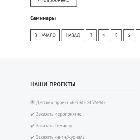
Подробнее...
Семинары
Тур
Теософский Квизи
В НАЧАЛО
НАЗАД
3
4
5
6
Тайная Доктрина
Онлайн-класс
НАШИ ПРОЕКТЫ
🌟 Детский проект «БЕЛЫЕ ЯГУАРЫ»
✔️ Заказать мероприятие
✔️ Заказать Семинар
✔️ Заказать книги/журналы