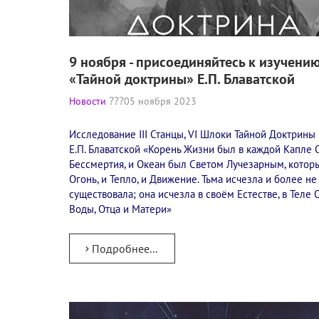
9 ноября - присоединяйтесь к изучени
«Тайной доктрины» Е.П. Блаватской
Новости
05 ноября 2023
Исследование III Станцы, VI Шлоки Тайной Доктрины
Е.П. Блаватской «Корень Жизни был в каждой Капле 
Бессмертия, и Океан был Светом Лучезарным, котор
Огонь, и Тепло, и Движение. Тьма исчезла и более не
существовала; она исчезла в своём Естестве, в Теле 
Воды, Отца и Матери»
Подробнее...