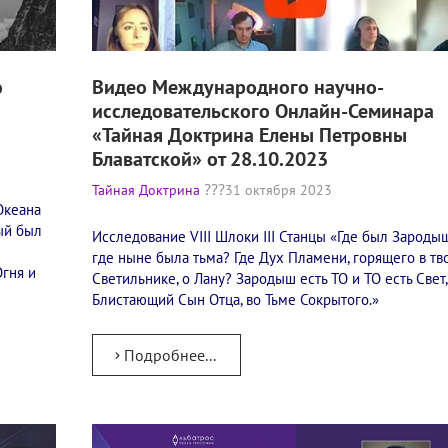
ю
Видео Международного научно-
исследовательского Онлайн-Семинара
«Тайная Доктрина Елены Петровны
Блаватской» от 28.10.2023
Тайная Доктрина
31 октября 2023
Океана
ый был
Исследование VIII Шлоки III Станцы​ «Где был Зароды
где ныне была тьма? Где Дух Пламени, горящего в т
Огня и
Светильнике, о Лану? Зародыш есть ТО и ТО есть Свет,
Блистающий Сын Отца, во Тьме Сокрытого.»
Подробнее...