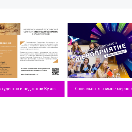
студентов и педагогов Вузов
Социально-значимое меропр