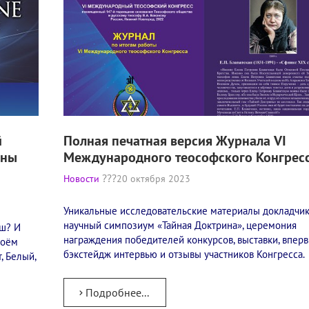
й
Полная печатная версия Журнала VI
ены
Международного теософского Конгрес
Новости
20 октября 2023
Уникальные исследовательские материалы докладчик
научный симпозиум «Тайная Доктрина», церемония
ыш? И
награждения победителей конкурсов, выставки, впер
воём
бэкстейдж интервью и отзывы участников Конгресса.
, Белый,
Подробнее...