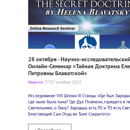
28 октября - Научно-исследовательски
Онлайн-Семинар «Тайная Доктрина Ел
Петровны Блаватской»
Новости
27 октября 2023
Исследование VIII Шлоки III Станцы «Где был Зарод
где ныне была тьма? Где Дух Пламени, горящего в т
Светильнике, о Лану? Зародыш есть ТО и ТО есть Свет
Блистающий Сын Отца, во Тьме Сокрытого»