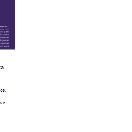
са
ов,
вые