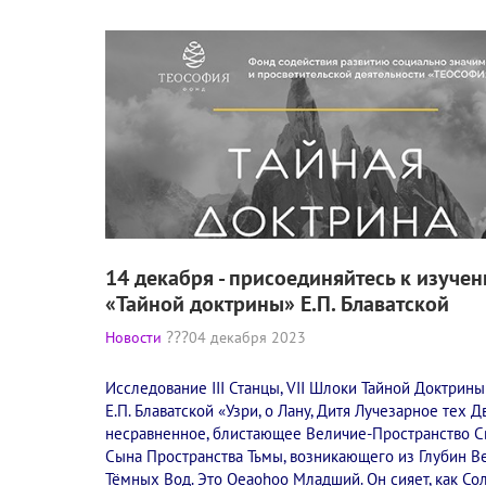
14 декабря - присоединяйтесь к изуче
«Тайной доктрины» Е.П. Блаватской
Новости
04 декабря 2023
Исследование III Станцы, VII Шлоки Тайной Доктрины
Е.П. Блаватской «Узри, о Лану, Дитя Лучезарное тех Д
несравненное, блистающее Величие-Пространство Св
Сына Пространства Тьмы, возникающего из Глубин В
Тёмных Вод. Это Oeaohoo Младший. Он сияет, как Со