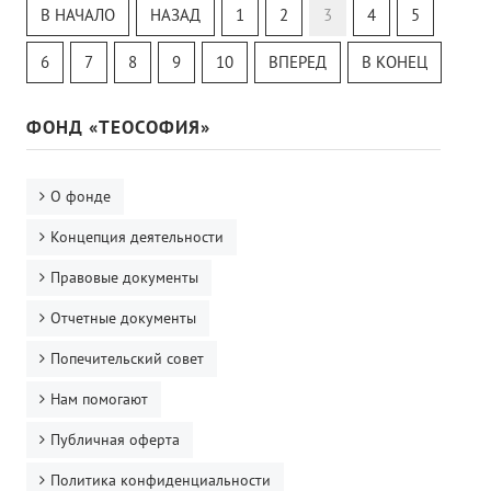
Теософский Квизи
В НАЧАЛО
НАЗАД
1
2
3
4
5
Тайная Доктрина
Онлайн-класс
6
7
8
9
10
ВПЕРЕД
В КОНЕЦ
ФОНД «ТЕОСОФИЯ»
О фонде
Концепция деятельности
Правовые документы
Отчетные документы
Попечительский совет
Нам помогают
Публичная оферта
Политика конфиденциальности