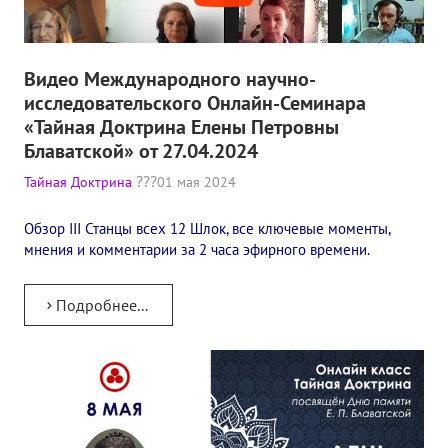
Конкурс городов России на право проведения Международного
Памятник Е.П. Блаватской
Видео Международного научно-
исследовательского Онлайн-Семинара
Олимпиада культуры под Знаменем Мира
«Тайная Доктрина Елены Петровны
Блаватской» от 27.04.2024
МЕЖДУНАРОДНЫЙ ЦЕНТР ТЕОСОФИИ
Тайная Доктрина
01 мая 2024
ШКОЛА ТЕОСОФИИ
Обзор III Станцы всех 12 Шлок, все ключевые моменты,
О школе Теософии
мнения и комментарии за 2 часа эфирного времени.
Открытая школа теософии
Подробнее...
Фотоматериалы
Видео
ГОВОРЯТ ТЕОСОФЫ. Рубрика «Вопрос-Ответ»