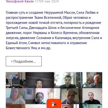
Теософский Квизи
04 мая 2024
✔️ Заказать Семинар
Главная суть и создание Нерушимой Мысли, Сила Любви и
✔️ Заказать книги/журналы
распространение Ткани Вселенной, Образ человека и
прохождение новой точкой отсчета, полярность и рождение
Международный научно-исследовательский Центр, им. Е.П. Бла
Третьей Силы, Двенадцать Шлок и бесконечное Атомарное
движение, порог Нирваны и Колесо Времени, обновленная
Международное теософское издательство «Альбатрос»
энергия, движение Сознания и Калачакра, внутренняя Сила и
Единый Атом, Символ непостижимого и отражение
Межрегиональные теософские семинары России. Теософский ту
Божественного Ума, и мн.др.
Международный Теософский Конгресс
Подробнее...
Международный художественный Конкурс, посвященный Елене
Международный поэтический Конкурс «Елене Петровне Блават
Международный музыкальный Конкурс, посвященный Елене Пе
Выставка «Книжная экспедиция»
Авторское кино Олега Мартынова