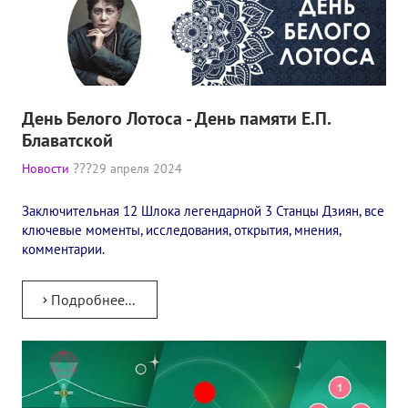
Книги
Семинары
Плейлист "Международный научно-исследовательский Онлайн-
День Белого Лотоса - День памяти Е.П.
Плейлист "«Тайная Доктрина» Класс онлайн изучения"
Блаватской
Плейлист "Выпуски рубрики «ТЕОСОФСКИЙ КВИЗИ»"
Новости
29 апреля 2024
ПОДДЕРЖАТЬ ФОНД
Заключительная 12 Шлока легендарной 3 Станцы Дзиян, все
ключевые моменты, исследования, открытия, мнения,
Пожертвовать денежные средства
комментарии.
Стать волонтером
Подробнее...
Стать партнером
КОНТАКТЫ