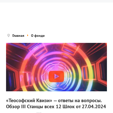
Новости
Попечительский совет
Правовые документы
Отчетные документы
Главная
О фонде
Концепция деятельности
Нам помогают
Публичная оферта
Политика конфиденциальности
ПРОЕКТЫ
🌟 Детский проект «БЕЛЫЕ ЯГУАРЫ»
«Теософский Квизи» — ответы на вопросы.
Обзор III Станцы всех 12 Шлок от 27.04.2024
✔️ Заказать мероприятие