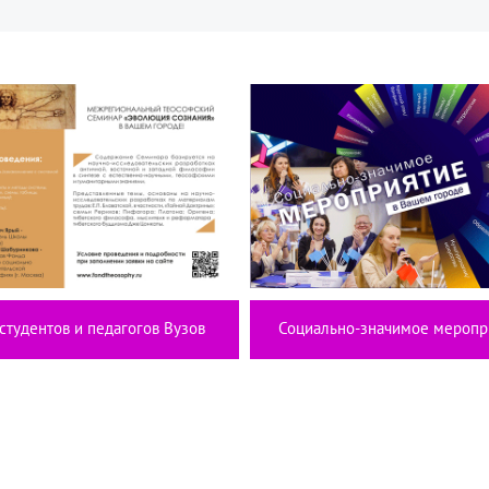
студентов и педагогов Вузов
Социально-значимое меропр