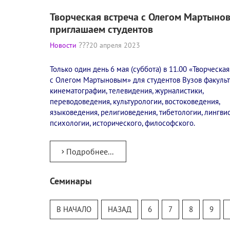
Творческая встреча с Олегом Мартынов
приглашаем студентов
Новости
20 апреля 2023
Только один день 6 мая (суббота) в 11.00 «Творческая
с Олегом Мартыновым» для студентов Вузов факульт
кинематографии, телевидения, журналистики,
переводоведения, культурологии, востоковедения,
языковедения, религиоведения, тибетологии, лингвис
психологии, исторического, философского.
Подробнее...
Семинары
Тур
Теософский Квизи
В НАЧАЛО
НАЗАД
6
7
8
9
Тайная Доктрина