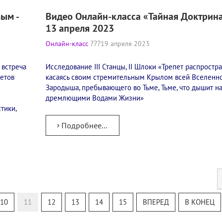
ым -
Видео Онлайн-класса «Тайная Доктрина
13 апреля 2023
Онлайн-класс
19 апреля 2023
 встреча
Исследование III Станцы, II Шлоки «Трепет распростра
етов
касаясь своим стремительным Крылом всей Вселенн
Зародыша, пребывающего во Тьме, Тьме, что дышит н
дремлющими Водами Жизни»
тики,
Подробнее...
10
11
12
13
14
15
ВПЕРЕД
В КОНЕЦ