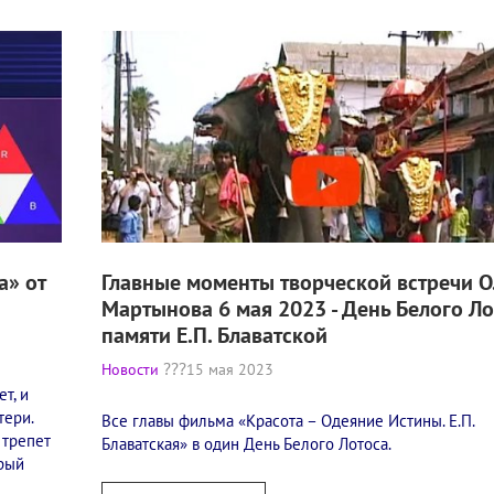
а» от
Главные моменты творческой встречи О
Мартынова 6 мая 2023 - День Белого Ло
памяти Е.П. Блаватской
Новости
15 мая 2023
т, и
тери.
Все главы фильма «Красота – Одеяние Истины. Е.П.
 трепет
Блаватская» в один День Белого Лотоса.
орый