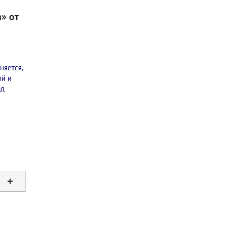
» от
няется,
ой и
ад