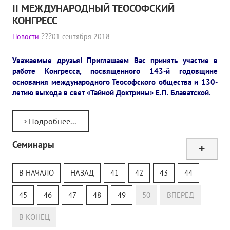
II МЕЖДУНАРОДНЫЙ ТЕОСОФСКИЙ
Конкурс городов России на право проведения Международного
КОНГРЕСС
Памятник Е.П. Блаватской
Новости
01 сентября 2018
Олимпиада культуры под Знаменем Мира
Уважаемые друзья! Приглашаем Вас принять участие в
работе Конгресса, посвященного 143-й годовщине
МЕЖДУНАРОДНЫЙ ЦЕНТР ТЕОСОФИИ
основания международного Теософского общества и 130-
летию выхода в свет «Тайной Доктрины» Е.П. Блаватской.
ШКОЛА ТЕОСОФИИ
Подробнее...
О школе Теософии
Семинары
Открытая школа теософии
Тур
Теософский Квизи
Фотоматериалы
В НАЧАЛО
НАЗАД
41
42
43
44
Тайная Доктрина
Видео
Онлайн-класс
45
46
47
48
49
50
ВПЕРЕД
ГОВОРЯТ ТЕОСОФЫ. Рубрика «Вопрос-Ответ»
В КОНЕЦ