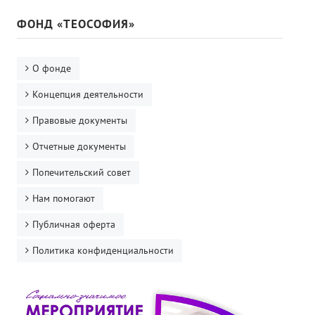
Книги
ФОНД «ТЕОСОФИЯ»
Семинары
Плейлист "Международный научно-исследовательский Онлайн-
О фонде
Плейлист "«Тайная Доктрина» Класс онлайн изучения"
Концепция деятельности
Плейлист "Выпуски рубрики «ТЕОСОФСКИЙ КВИЗИ»"
Правовые документы
Отчетные документы
ПОДДЕРЖАТЬ ФОНД
Попечительский совет
Пожертвовать денежные средства
Нам помогают
Стать волонтером
Публичная оферта
Стать партнером
Политика конфиденциальности
КОНТАКТЫ