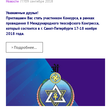
Новости
09 сентября 2018
✔️ Заказать Семинар
Уважаемые друзья!
✔️ Заказать книги/журналы
Приглашаем Вас стать участником Конкурса, в рамках
проведения II Международного теософского Конгресса,
Международный научно-исследовательский Центр, им. Е.П. Бла
который состоится в г. Санкт-Петербурге 17-18 ноября
2018 года.
Международное теософское издательство «Альбатрос»
Межрегиональные теософские семинары России. Теософский ту
Подробнее...
Международный Теософский Конгресс
Международный художественный Конкурс, посвященный Елене
Международный поэтический Конкурс «Елене Петровне Блават
Международный музыкальный Конкурс, посвященный Елене Пе
Выставка «Книжная экспедиция»
Авторское кино Олега Мартынова