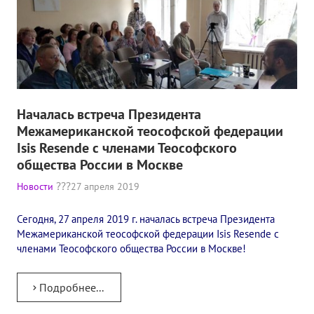
Книги
Семинары
Плейлист "Международный научно-исследовательский Онлайн-
Плейлист "«Тайная Доктрина» Класс онлайн изучения"
Началась встреча Президента
Плейлист "Выпуски рубрики «ТЕОСОФСКИЙ КВИЗИ»"
Межамериканской теософской федерации
Isis Resende с членами Теософского
ПОДДЕРЖАТЬ ФОНД
общества России в Москве
Пожертвовать денежные средства
Новости
27 апреля 2019
Стать волонтером
Сегодня, 27 апреля 2019 г. началась встреча Президента
Межамериканской теософской федерации Isis Resende с
Стать партнером
членами Теософского общества России в Москве!
КОНТАКТЫ
Подробнее...