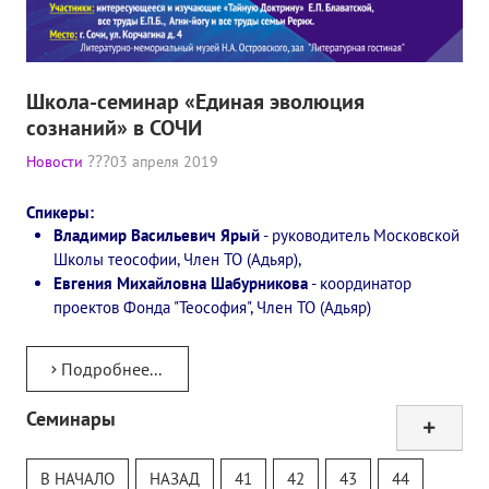
Школа-семинар «Единая эволюция
сознаний» в СОЧИ
Новости
03 апреля 2019
Спикеры:
Владимир Васильевич Ярый
- руководитель Московской
Школы теософии, Член ТО (Адьяр),
Евгения Михайловна Шабурникова
- координатор
проектов Фонда "Теософия", Член ТО (Адьяр)
Подробнее...
Семинары
Тур
Теософский Квизи
В НАЧАЛО
НАЗАД
41
42
43
44