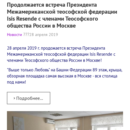
Продолжается встреча Президента
Конкурс городов России на право проведения Международного
Межамериканской теософской федерации
Isis Resende с членами Теософского
Памятник Е.П. Блаватской
общества России в Москве
Олимпиада культуры под Знаменем Мира
Новости
28 апреля 2019
МЕЖДУНАРОДНЫЙ ЦЕНТР ТЕОСОФИИ
28 апреля 2019 г. продожается встреча Президента
Межамериканской теософской федерации Isis Resende с
ШКОЛА ТЕОСОФИИ
членами Теософского общества России в Москве!
"Выше только Любовь" на Башни Федерации 89 этаж, крыша,
О школе Теософии
обзорная площадка самая высокая в Москве - вся столица
под нами!
Открытая школа теософии
Фотоматериалы
Подробнее...
Видео
ГОВОРЯТ ТЕОСОФЫ. Рубрика «Вопрос-Ответ»