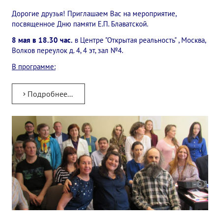
✔️ Заказать Семинар
Дорогие друзья! Приглашаем Вас на мероприятие,
посвященное Дню памяти Е.П. Блаватской.
✔️ Заказать книги/журналы
8 мая в 18.30 час.
в Центре "Открытая реальность" , Москва,
Волков переулок д. 4, 4 эт, зал №4.
Международный научно-исследовательский Центр, им. Е.П. Бла
В программе:
Международное теософское издательство «Альбатрос»
Межрегиональные теософские семинары России. Теософский ту
Подробнее...
Международный Теософский Конгресс
Международный художественный Конкурс, посвященный Елене
Международный поэтический Конкурс «Елене Петровне Блават
Международный музыкальный Конкурс, посвященный Елене Пе
Выставка «Книжная экспедиция»
Авторское кино Олега Мартынова