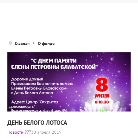
Новости
Попечительский совет
Правовые документы
Отчетные документы
Главная
О фонде
Концепция деятельности
Нам помогают
Публичная оферта
Политика конфиденциальности
ПРОЕКТЫ
🌟 Детский проект «БЕЛЫЕ ЯГУАРЫ»
ДЕНЬ БЕЛОГО ЛОТОСА
✔️ Заказать мероприятие
Новости
30 апреля 2019