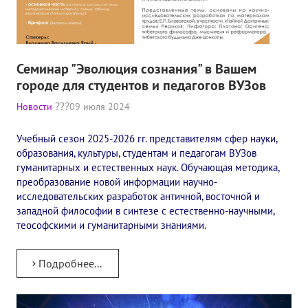
Конкурс городов России на право проведения Международного
Памятник Е.П. Блаватской
Семинар "Эволюция сознания" в Вашем
Олимпиада культуры под Знаменем Мира
городе для студентов и педагогов ВУЗов
МЕЖДУНАРОДНЫЙ ЦЕНТР ТЕОСОФИИ
Новости
09 июля 2024
ШКОЛА ТЕОСОФИИ
Учебный сезон 2025-2026 гг. представителям сфер науки,
образования, культуры, студентам и педагогам ВУЗов
гуманитарных и естественных наук. Обучающая методика,
О школе Теософии
преобразование новой информации научно-
исследовательских разработок античной, восточной и
Открытая школа теософии
западной философии в синтезе с естественно-научными,
теософскими и гуманитарными знаниями.
Фотоматериалы
Видео
Подробнее...
ГОВОРЯТ ТЕОСОФЫ. Рубрика «Вопрос-Ответ»