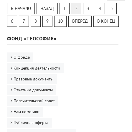
Теософский Квизи
В НАЧАЛО
НАЗАД
1
2
3
4
5
Тайная Доктрина
Онлайн-класс
6
7
8
9
10
ВПЕРЕД
В КОНЕЦ
ФОНД «ТЕОСОФИЯ»
О фонде
Концепция деятельности
Правовые документы
Отчетные документы
Попечительский совет
Нам помогают
Публичная оферта