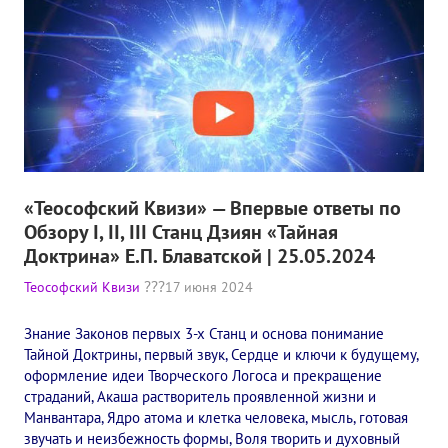
Книги
Семинары
Плейлист "Международный научно-исследовательский Онлайн-
Плейлист "«Тайная Доктрина» Класс онлайн изучения"
Плейлист "Выпуски рубрики «ТЕОСОФСКИЙ КВИЗИ»"
«Теософский Квизи» — Впервые ответы по
ПОДДЕРЖАТЬ ФОНД
Обзору I, II, III Станц Дзиян​ «Тайная
Доктрина» Е.П. Блаватской | 25.05.2024
Пожертвовать денежные средства
Теософский Квизи
17 июня 2024
Стать волонтером
Знание Законов первых 3-х Станц и основа понимание
Стать партнером
Тайной Доктрины, первый звук, Сердце и ключи к будущему,
оформление идеи Творческого Логоса и прекращение
КОНТАКТЫ
страданий, Акаша растворитель проявленной жизни и
Манвантара, Ядро атома и клетка человека, мысль, готовая
звучать и неизбежность формы, Воля творить и духовный