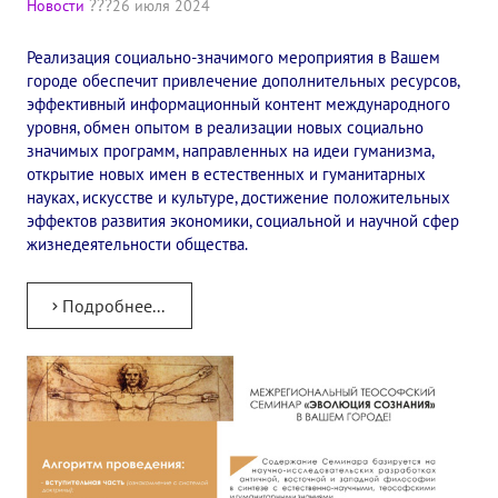
Новости
26 июля 2024
✔️ Заказать Семинар
Реализация социально-значимого мероприятия в Вашем
✔️ Заказать книги/журналы
городе обеспечит привлечение дополнительных ресурсов,
эффективный информационный контент международного
Международный научно-исследовательский Центр, им. Е.П. Бла
уровня, обмен опытом в реализации новых социально
значимых программ, направленных на идеи гуманизма,
Международное теософское издательство «Альбатрос»
открытие новых имен в естественных и гуманитарных
науках, искусстве и культуре, достижение положительных
Межрегиональные теософские семинары России. Теософский ту
эффектов развития экономики, социальной и научной сфер
жизнедеятельности общества.
Международный Теософский Конгресс
Международный художественный Конкурс, посвященный Елене
Подробнее...
Международный поэтический Конкурс «Елене Петровне Блават
Международный музыкальный Конкурс, посвященный Елене Пе
Выставка «Книжная экспедиция»
Авторское кино Олега Мартынова