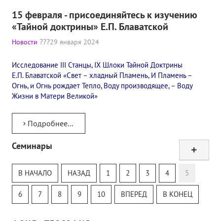
15 февраля - присоединяйтесь к изучению
«Тайной доктрины» Е.П. Блаватской
Новости
29 января 2024
Исследование III Станцы, IX Шлоки Тайной Доктрины
Е.П. Блаватской «Свет – хладный Пламень, И Пламень –
Огнь, и Огнь рождает Тепло, Воду производящее, – Воду
Жизни в Матери Великой»
Подробнее...
Семинары
Тур
Теософский Квизи
В НАЧАЛО
НАЗАД
1
2
3
4
5
Тайная Доктрина
Онлайн-класс
6
7
8
9
10
ВПЕРЕД
В КОНЕЦ