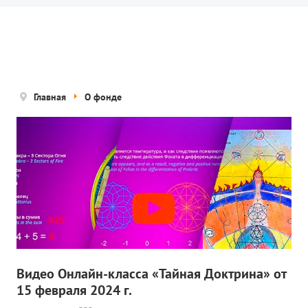
Новости
Попечительский совет
Правовые документы
Отчетные документы
Главная
О фонде
Концепция деятельности
Нам помогают
Публичная оферта
Политика конфиденциальности
ПРОЕКТЫ
🌟 Детский проект «БЕЛЫЕ ЯГУАРЫ»
Видео Онлайн-класса «Тайная Доктрина» от
15 февраля 2024 г.
✔️ Заказать мероприятие