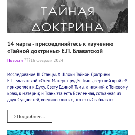
Книги
Семинары
Плейлист "Международный научно-исследовательский Онлайн-
Плейлист "«Тайная Доктрина» Класс онлайн изучения"
14 марта - присоединяйтесь к изучению
«Тайной доктрины» Е.П. Блаватской
Плейлист "Выпуски рубрики «ТЕОСОФСКИЙ КВИЗИ»"
Новости
16 февраля 2024
ПОДДЕРЖАТЬ ФОНД
Исследование III Станцы, X Шлоки Тайной Доктрины
Пожертвовать денежные средства
Е.П. Блаватской «Отец-Матерь прядёт Ткань, верхний край её
прикреплён к Духу, Свету Единой Тьмы, а нижний к Теневому
Стать волонтером
краю, к материи; и Ткань эта есть Вселенная, сотканная из
двух Сущностей, воедино слитых, что есть Свабхават»
Стать партнером
Подробнее...
КОНТАКТЫ