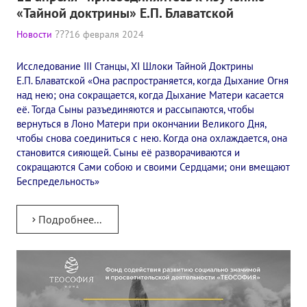
«Тайной доктрины» Е.П. Блаватской
Конкурс городов России на право проведения Международного
Новости
16 февраля 2024
Памятник Е.П. Блаватской
Исследование III Станцы, XI Шлоки Тайной Доктрины
Олимпиада культуры под Знаменем Мира
Е.П. Блаватской «Она распространяется, когда Дыхание Огня
над нею; она сокращается, когда Дыхание Матери касается
МЕЖДУНАРОДНЫЙ ЦЕНТР ТЕОСОФИИ
её. Тогда Сыны разъединяются и рассыпаются, чтобы
вернуться в Лоно Матери при окончании Великого Дня,
ШКОЛА ТЕОСОФИИ
чтобы снова соединиться с нею. Когда она охлаждается, она
становится сияющей. Сыны её разворачиваются и
сокращаются Сами собою и своими Сердцами; они вмещают
О школе Теософии
Беспредельность»
Открытая школа теософии
Подробнее...
Фотоматериалы
Видео
ГОВОРЯТ ТЕОСОФЫ. Рубрика «Вопрос-Ответ»