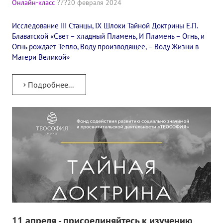
Онлайн-класс
20 февраля 2024
✔️ Заказать Семинар
Исследование III Станцы, IX Шлоки Тайной Доктрины Е.П.
✔️ Заказать книги/журналы
Блаватской «Свет – хладный Пламень, И Пламень – Огнь, и
Огнь рождает Тепло, Воду производящее, – Воду Жизни в
Международный научно-исследовательский Центр, им. Е.П. Бла
Матери Великой»
Международное теософское издательство «Альбатрос»
Подробнее...
Межрегиональные теософские семинары России. Теософский ту
Международный Теософский Конгресс
Международный художественный Конкурс, посвященный Елене
Международный поэтический Конкурс «Елене Петровне Блават
Международный музыкальный Конкурс, посвященный Елене Пе
Выставка «Книжная экспедиция»
Авторское кино Олега Мартынова
11 апреля - присоединяйтесь к изучению