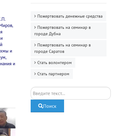
Пожертвовать денежные средства
.П.
Миров,
Пожертвовать на семинар в
ая
городе Дубна
 и
ый
Пожертвовать на семинар в
ахмы и
городе Саратов
ум,
Стать волонтером
знания и
Стать партнером
Поиск
Поиск