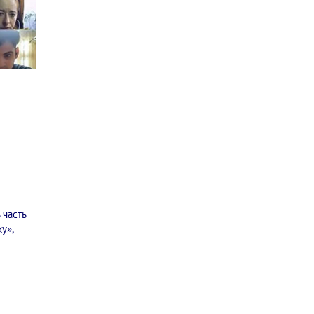
 часть
у»,