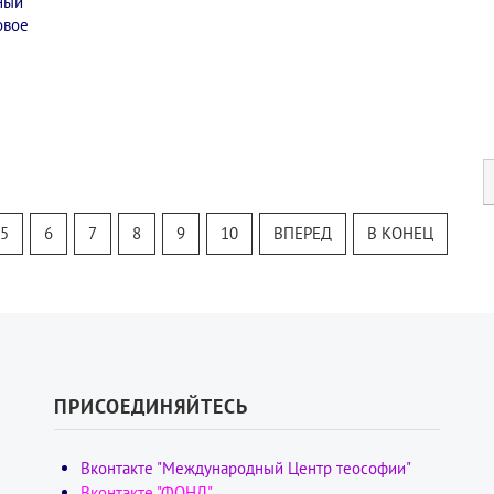
ный
овое
5
6
7
8
9
10
ВПЕРЕД
В КОНЕЦ
ПРИСОЕДИНЯЙТЕСЬ
Вконтакте "Международный Центр теософии"
Вконтакте "ФОНД"