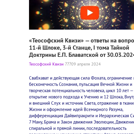
«Теософский Квизи» — ответы на вопр
11-й Шлоке, 3-й Станце, I тома Тайной
Доктрины Е.П. Блаватской от 30.03.202
Теософский Квизи
09 апреля 2024
Свабхават и действующая сила Фохата, ограничение 
бесконечность Сознания, пульсация Вечной Жизни и
творческая потенциальность человека, цикл 10 лет —
открытие нового подхода к Учению и 12 Шлока, Вну
и внешний Слух и источник Света, отражение в ткан
Жизни и оформление идей Всемирного Разума,
дифференциация Дайвипракрити и Иерархическая Си
7 Ману, Брама и Закон движения Эволюции, Движени
спиральной и прямой линии, последовательность