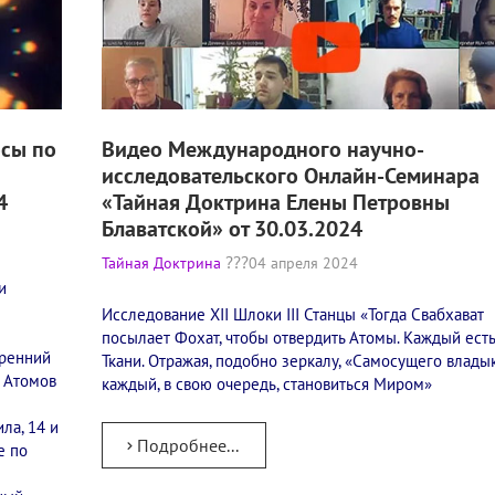
осы по
Видео Международного научно-
исследовательского Онлайн-Семинара
4
«Тайная Доктрина Елены Петровны
Блаватской» от 30.03.2024
Тайная Доктрина
04 апреля 2024
и
Исследование XII Шлоки III Станцы​ «Тогда Свабхават
посылает Фохат, чтобы отвердить Атомы. Каждый есть
тренний
Ткани. Отражая, подобно зеркалу, «Самосущего владык
и Атомов
каждый, в свою очередь, становиться Миром»
ла, 14 и
Подробнее...
е по