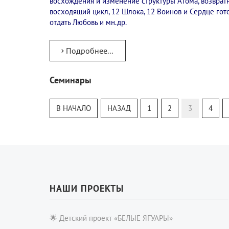
восхождения и изменение структуры Атома, возврат
восходящий цикл, 12 Шлока, 12 Воинов и Сердце гот
отдать Любовь и мн.др.
Подробнее...
Семинары
Тур
Теософский Квизи
В НАЧАЛО
НАЗАД
1
2
3
4
Тайная Доктрина
Онлайн-класс
НАШИ ПРОЕКТЫ
🌟 Детский проект «БЕЛЫЕ ЯГУАРЫ»