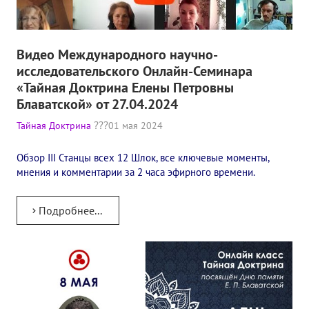
Конкурс городов России на право проведения Международного
Памятник Е.П. Блаватской
Видео Международного научно-
исследовательского Онлайн-Семинара
Олимпиада культуры под Знаменем Мира
«Тайная Доктрина Елены Петровны
Блаватской» от 27.04.2024
МЕЖДУНАРОДНЫЙ ЦЕНТР ТЕОСОФИИ
Тайная Доктрина
01 мая 2024
ШКОЛА ТЕОСОФИИ
Обзор III Станцы всех 12 Шлок, все ключевые моменты,
О школе Теософии
мнения и комментарии за 2 часа эфирного времени.
Открытая школа теософии
Подробнее...
Фотоматериалы
Видео
ГОВОРЯТ ТЕОСОФЫ. Рубрика «Вопрос-Ответ»