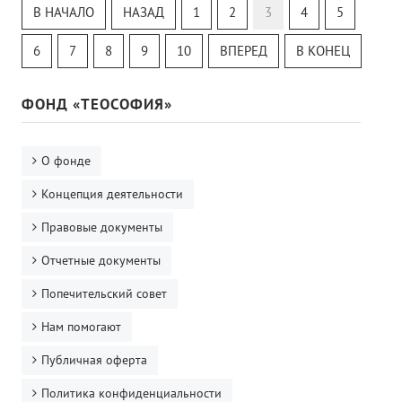
Теософский Квизи
В НАЧАЛО
НАЗАД
1
2
3
4
5
Тайная Доктрина
Онлайн-класс
6
7
8
9
10
ВПЕРЕД
В КОНЕЦ
ФОНД «ТЕОСОФИЯ»
О фонде
Концепция деятельности
Правовые документы
Отчетные документы
Попечительский совет
Нам помогают
Публичная оферта
Политика конфиденциальности