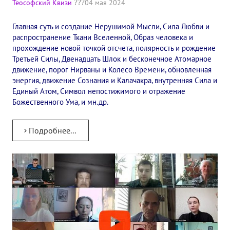
Теософский Квизи
04 мая 2024
✔️ Заказать Семинар
Главная суть и создание Нерушимой Мысли, Сила Любви и
✔️ Заказать книги/журналы
распространение Ткани Вселенной, Образ человека и
прохождение новой точкой отсчета, полярность и рождение
Международный научно-исследовательский Центр, им. Е.П. Бла
Третьей Силы, Двенадцать Шлок и бесконечное Атомарное
движение, порог Нирваны и Колесо Времени, обновленная
Международное теософское издательство «Альбатрос»
энергия, движение Сознания и Калачакра, внутренняя Сила и
Единый Атом, Символ непостижимого и отражение
Межрегиональные теософские семинары России. Теософский ту
Божественного Ума, и мн.др.
Международный Теософский Конгресс
Подробнее...
Международный художественный Конкурс, посвященный Елене
Международный поэтический Конкурс «Елене Петровне Блават
Международный музыкальный Конкурс, посвященный Елене Пе
Выставка «Книжная экспедиция»
Авторское кино Олега Мартынова