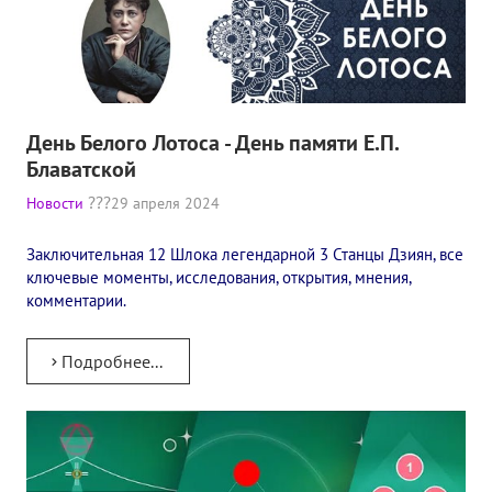
Книги
Семинары
Плейлист "Международный научно-исследовательский Онлайн-
День Белого Лотоса - День памяти Е.П.
Плейлист "«Тайная Доктрина» Класс онлайн изучения"
Блаватской
Плейлист "Выпуски рубрики «ТЕОСОФСКИЙ КВИЗИ»"
Новости
29 апреля 2024
ПОДДЕРЖАТЬ ФОНД
Заключительная 12 Шлока легендарной 3 Станцы Дзиян, все
ключевые моменты, исследования, открытия, мнения,
Пожертвовать денежные средства
комментарии.
Стать волонтером
Подробнее...
Стать партнером
КОНТАКТЫ