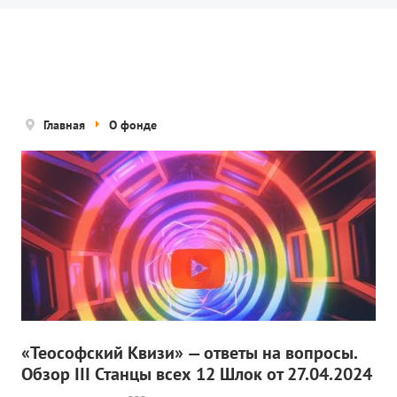
Новости
Попечительский совет
Правовые документы
Отчетные документы
Главная
О фонде
Концепция деятельности
Нам помогают
Публичная оферта
Политика конфиденциальности
ПРОЕКТЫ
🌟 Детский проект «БЕЛЫЕ ЯГУАРЫ»
«Теософский Квизи» — ответы на вопросы.
Обзор III Станцы всех 12 Шлок от 27.04.2024
✔️ Заказать мероприятие