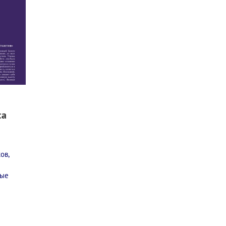
са
ов,
вые