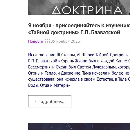
9 ноября - присоединяйтесь к изучени
«Тайной доктрины» Е.П. Блаватской
Новости
05 ноября 2023
Исследование III Станцы, VI Шлоки Тайной Доктрины
Е.П. Блаватской «Корень Жизни был в каждой Капле 
Бессмертия, и Океан был Светом Лучезарным, котор
Огонь, и Тепло, и Движение. Тьма исчезла и более не
существовала; она исчезла в своём Естестве, в Теле 
Воды, Отца и Матери»
Подробнее...