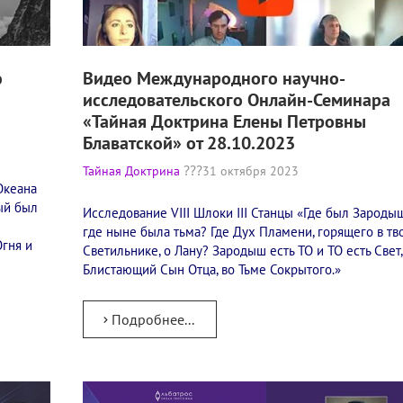
ю
Видео Международного научно-
исследовательского Онлайн-Семинара
«Тайная Доктрина Елены Петровны
Блаватской» от 28.10.2023
Тайная Доктрина
31 октября 2023
Океана
ый был
Исследование VIII Шлоки III Станцы​ «Где был Зароды
где ныне была тьма? Где Дух Пламени, горящего в т
Огня и
Светильнике, о Лану? Зародыш есть ТО и ТО есть Свет,
Блистающий Сын Отца, во Тьме Сокрытого.»
Подробнее...