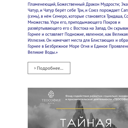
Пламенеющий, Божественный Дракон Мудрости; Эка
Чатур, и Чатур берёт себе Три, и Союз порождает Сап
(семь), в нём Семеро, которые становятся Тридаша, 
Множества. Узри его, приподымающего Покров и
развёртывающего его с Востока на Запад. Он скрыва
Горнее и оставляет Подножие, явленное, как Великая
Иллюзия. Он намечает места для Блистающих и обр
Горнее в Безбрежное Море Огня и Единое Проявлен
Великие Воды.»
Подробнее...