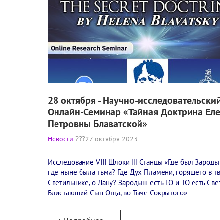
28 октября - Научно-исследовательски
Онлайн-Семинар «Тайная Доктрина Ел
Петровны Блаватской»
Новости
27 октября 2023
Исследование VIII Шлоки III Станцы «Где был Зарод
где ныне была тьма? Где Дух Пламени, горящего в т
Светильнике, о Лану? Зародыш есть ТО и ТО есть Свет
Блистающий Сын Отца, во Тьме Сокрытого»