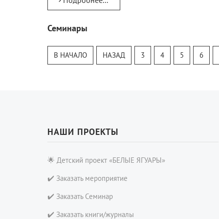
Подробнее...
Семинары
Тур
Теософский Квизи
В НАЧАЛО
НАЗАД
3
4
5
6
Тайная Доктрина
Онлайн-класс
НАШИ ПРОЕКТЫ
🌟 Детский проект «БЕЛЫЕ ЯГУАРЫ»
✔️ Заказать мероприятие
✔️ Заказать Семинар
✔️ Заказать книги/журналы