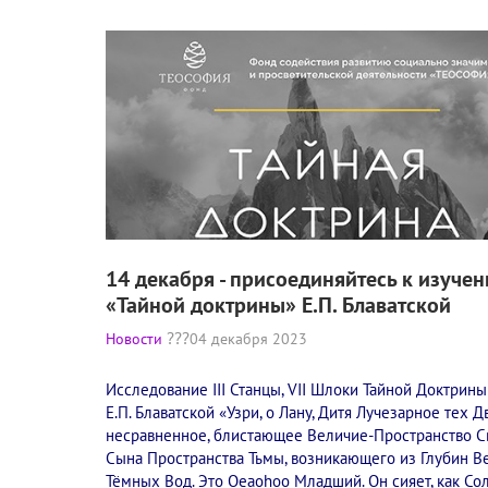
14 декабря - присоединяйтесь к изуче
«Тайной доктрины» Е.П. Блаватской
Новости
04 декабря 2023
Исследование III Станцы, VII Шлоки Тайной Доктрины
Е.П. Блаватской «Узри, о Лану, Дитя Лучезарное тех Д
несравненное, блистающее Величие-Пространство Св
Сына Пространства Тьмы, возникающего из Глубин В
Тёмных Вод. Это Oeaohoo Младший. Он сияет, как Со