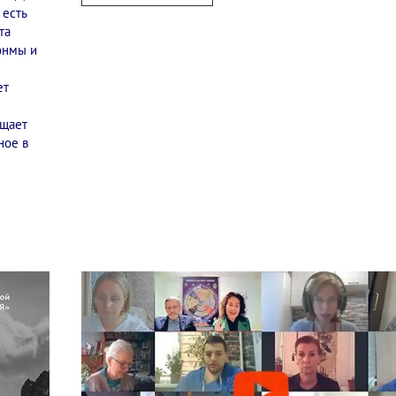
 есть
та
Сонмы и
ет
ащает
ное в