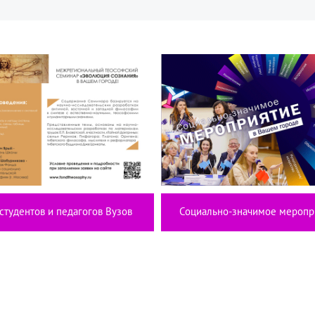
студентов и педагогов Вузов
Социально-значимое меропр