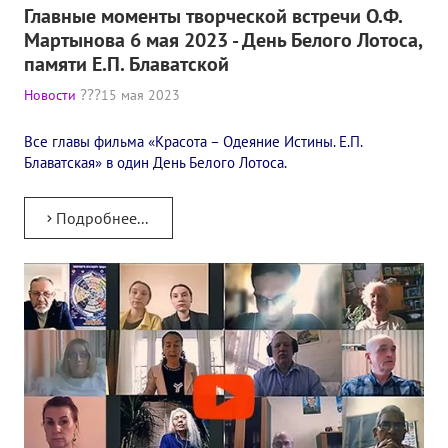
Главные моменты творческой встречи О.Ф.
Конкурс городов России на право проведения Международного
Мартынова 6 мая 2023 - День Белого Лотоса,
памяти Е.П. Блаватской
Памятник Е.П. Блаватской
Новости
15 мая 2023
Олимпиада культуры под Знаменем Мира
Все главы фильма «Красота – Одеяние Истины. Е.П.
МЕЖДУНАРОДНЫЙ ЦЕНТР ТЕОСОФИИ
Блаватская» в один День Белого Лотоса.
ШКОЛА ТЕОСОФИИ
Подробнее...
О школе Теософии
Открытая школа теософии
Фотоматериалы
Видео
ГОВОРЯТ ТЕОСОФЫ. Рубрика «Вопрос-Ответ»