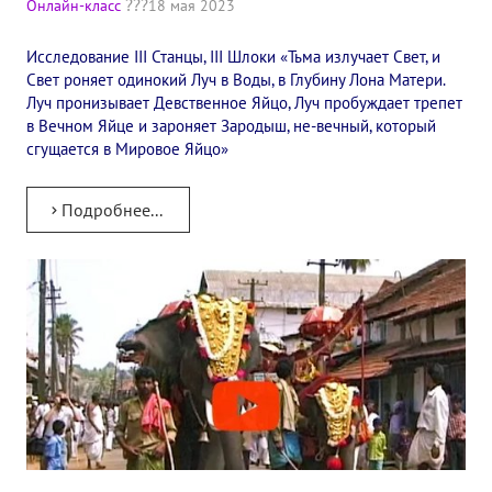
Онлайн-класс
18 мая 2023
✔️ Заказать Семинар
Исследование III Станцы, III Шлоки «Тьма излучает Свет, и
✔️ Заказать книги/журналы
Свет роняет одинокий Луч в Воды, в Глубину Лона Матери.
Луч пронизывает Девственное Яйцо, Луч пробуждает трепет
Международный научно-исследовательский Центр, им. Е.П. Бла
в Вечном Яйце и зароняет Зародыш, не-вечный, который
сгущается в Мировое Яйцо»
Международное теософское издательство «Альбатрос»
Межрегиональные теософские семинары России. Теософский ту
Подробнее...
Международный Теософский Конгресс
Международный художественный Конкурс, посвященный Елене
Международный поэтический Конкурс «Елене Петровне Блават
Международный музыкальный Конкурс, посвященный Елене Пе
Выставка «Книжная экспедиция»
Авторское кино Олега Мартынова