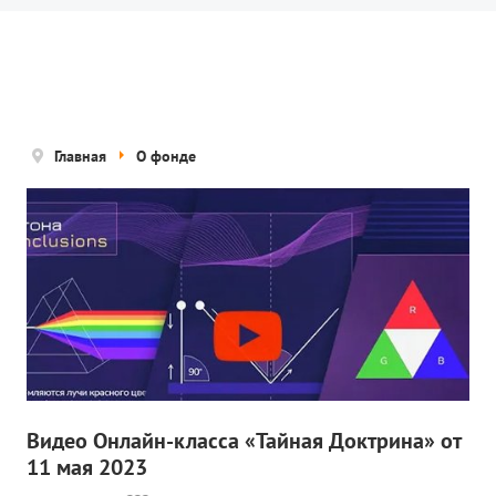
Новости
Попечительский совет
Правовые документы
Отчетные документы
Главная
О фонде
Концепция деятельности
Нам помогают
Публичная оферта
Политика конфиденциальности
ПРОЕКТЫ
🌟 Детский проект «БЕЛЫЕ ЯГУАРЫ»
Видео Онлайн-класса «Тайная Доктрина» от
11 мая 2023
✔️ Заказать мероприятие