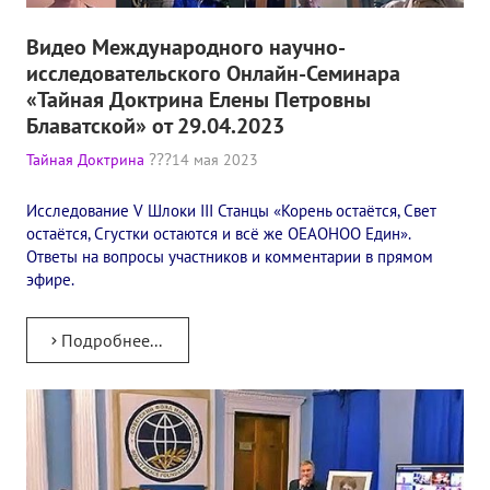
Книги
Видео Международного научно-
Семинары
исследовательского Онлайн-Семинара
«Тайная Доктрина Елены Петровны
Плейлист "Международный научно-исследовательский Онлайн-
Блаватской» от 29.04.2023
Плейлист "«Тайная Доктрина» Класс онлайн изучения"
Тайная Доктрина
14 мая 2023
Плейлист "Выпуски рубрики «ТЕОСОФСКИЙ КВИЗИ»"
Исследование V Шлоки III Станцы​ «Корень остаётся, Свет
остаётся, Сгустки остаются и всё же OEAOHOO Един».
ПОДДЕРЖАТЬ ФОНД
Ответы на вопросы участников и комментарии в прямом
эфире.
Пожертвовать денежные средства
Стать волонтером
Подробнее...
Стать партнером
КОНТАКТЫ