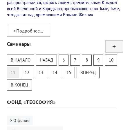
распространяется, касаясь своим стремительным Крылом
всей Вселенной и Зародыша, пребывающего во Тьме, Тьме,
что дышит над дремлющими Водами Жизни»
Подробнее...
Семинары
Тур
Теософский Квизи
В НАЧАЛО
НАЗАД
6
7
8
9
10
Тайная Доктрина
Онлайн-класс
11
12
13
14
15
ВПЕРЕД
В КОНЕЦ
ФОНД «ТЕОСОФИЯ»
О фонде