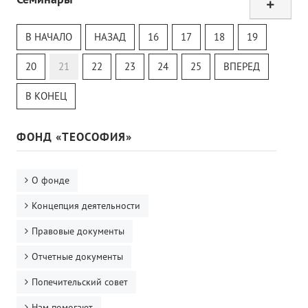
Тур
Теософский Квизи
В НАЧАЛО
НАЗАД
16
17
18
19
Тайная Доктрина
Онлайн-класс
20
21
22
23
24
25
ВПЕРЕД
В КОНЕЦ
ФОНД «ТЕОСОФИЯ»
О фонде
Концепция деятельности
Правовые документы
Отчетные документы
Попечительский совет
Нам помогают