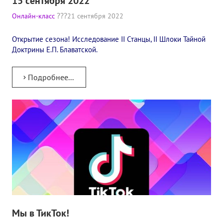
15 сентября 2022
Конкурс городов России на право проведения Международного
Онлайн-класс
21 сентября 2022
Памятник Е.П. Блаватской
Открытие сезона! Исследование II Станцы, II Шлоки Тайной
Доктрины Е.П. Блаватской.
Олимпиада культуры под Знаменем Мира
МЕЖДУНАРОДНЫЙ ЦЕНТР ТЕОСОФИИ
Подробнее...
ШКОЛА ТЕОСОФИИ
О школе Теософии
Открытая школа теософии
Фотоматериалы
Видео
ГОВОРЯТ ТЕОСОФЫ. Рубрика «Вопрос-Ответ»
Мы в ТикТок!