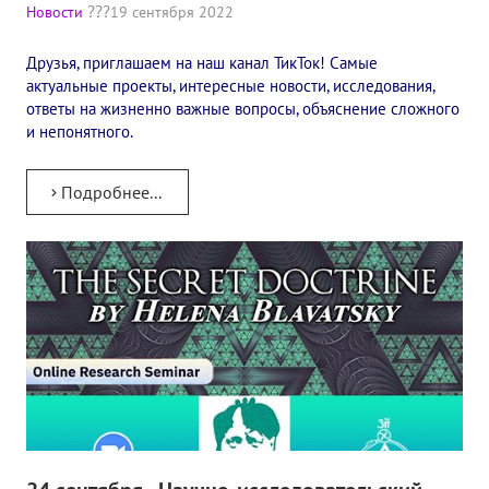
Книги
Новости
19 сентября 2022
Семинары
Друзья, приглашаем на наш канал ТикТок! Самые
актуальные проекты, интересные новости, исследования,
Плейлист "Международный научно-исследовательский Онлайн-
ответы на жизненно важные вопросы, объяснение сложного
и непонятного.
Плейлист "«Тайная Доктрина» Класс онлайн изучения"
Плейлист "Выпуски рубрики «ТЕОСОФСКИЙ КВИЗИ»"
Подробнее...
ПОДДЕРЖАТЬ ФОНД
Пожертвовать денежные средства
Стать волонтером
Стать партнером
КОНТАКТЫ