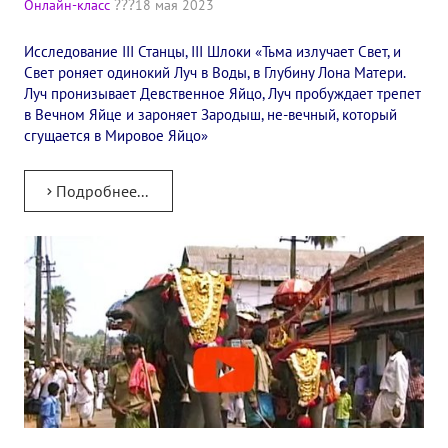
Онлайн-класс
18 мая 2023
✔️ Заказать Семинар
Исследование III Станцы, III Шлоки «Тьма излучает Свет, и
✔️ Заказать книги/журналы
Свет роняет одинокий Луч в Воды, в Глубину Лона Матери.
Луч пронизывает Девственное Яйцо, Луч пробуждает трепет
Международный научно-исследовательский Центр, им. Е.П. Бла
в Вечном Яйце и зароняет Зародыш, не-вечный, который
сгущается в Мировое Яйцо»
Международное теософское издательство «Альбатрос»
Межрегиональные теософские семинары России. Теософский ту
Подробнее...
Международный Теософский Конгресс
Международный художественный Конкурс, посвященный Елене
Международный поэтический Конкурс «Елене Петровне Блават
Международный музыкальный Конкурс, посвященный Елене Пе
Выставка «Книжная экспедиция»
Авторское кино Олега Мартынова