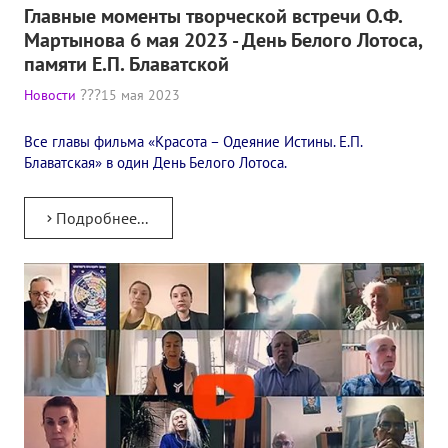
Главные моменты творческой встречи О.Ф.
Конкурс городов России на право проведения Международного
Мартынова 6 мая 2023 - День Белого Лотоса,
памяти Е.П. Блаватской
Памятник Е.П. Блаватской
Новости
15 мая 2023
Олимпиада культуры под Знаменем Мира
Все главы фильма «Красота – Одеяние Истины. Е.П.
МЕЖДУНАРОДНЫЙ ЦЕНТР ТЕОСОФИИ
Блаватская» в один День Белого Лотоса.
ШКОЛА ТЕОСОФИИ
Подробнее...
О школе Теософии
Открытая школа теософии
Фотоматериалы
Видео
ГОВОРЯТ ТЕОСОФЫ. Рубрика «Вопрос-Ответ»