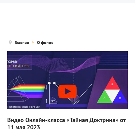
Новости
Попечительский совет
Правовые документы
Отчетные документы
Главная
О фонде
Концепция деятельности
Нам помогают
Публичная оферта
Политика конфиденциальности
ПРОЕКТЫ
🌟 Детский проект «БЕЛЫЕ ЯГУАРЫ»
Видео Онлайн-класса «Тайная Доктрина» от
11 мая 2023
✔️ Заказать мероприятие