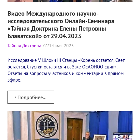
Книги
Видео Международного научно-
Семинары
исследовательского Онлайн-Семинара
«Тайная Доктрина Елены Петровны
Плейлист "Международный научно-исследовательский Онлайн-
Блаватской» от 29.04.2023
Плейлист "«Тайная Доктрина» Класс онлайн изучения"
Тайная Доктрина
14 мая 2023
Плейлист "Выпуски рубрики «ТЕОСОФСКИЙ КВИЗИ»"
Исследование V Шлоки III Станцы​ «Корень остаётся, Свет
остаётся, Сгустки остаются и всё же OEAOHOO Един».
ПОДДЕРЖАТЬ ФОНД
Ответы на вопросы участников и комментарии в прямом
эфире.
Пожертвовать денежные средства
Стать волонтером
Подробнее...
Стать партнером
КОНТАКТЫ