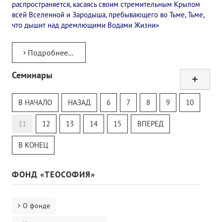
распространяется, касаясь своим стремительным Крылом
всей Вселенной и Зародыша, пребывающего во Тьме, Тьме,
что дышит над дремлющими Водами Жизни»
Подробнее...
Семинары
Тур
Теософский Квизи
В НАЧАЛО
НАЗАД
6
7
8
9
10
Тайная Доктрина
Онлайн-класс
11
12
13
14
15
ВПЕРЕД
В КОНЕЦ
ФОНД «ТЕОСОФИЯ»
О фонде