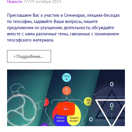
Новости
19 октября 2023
✔️ Заказать Семинар
Приглашаем Вас к участию в Семинарах, лекциях-беседах
✔️ Заказать книги/журналы
по теософии, задавайте Ваши вопросы, пишите
предложения по улучшению деятельности, обсуждайте
Международный научно-исследовательский Центр, им. Е.П. Бла
вместе с нами различные темы, связанные с пониманием
теософского материала.
Международное теософское издательство «Альбатрос»
Межрегиональные теософские семинары России. Теософский ту
Подробнее...
Международный Теософский Конгресс
Международный художественный Конкурс, посвященный Елене
Международный поэтический Конкурс «Елене Петровне Блават
Международный музыкальный Конкурс, посвященный Елене Пе
Выставка «Книжная экспедиция»
Авторское кино Олега Мартынова