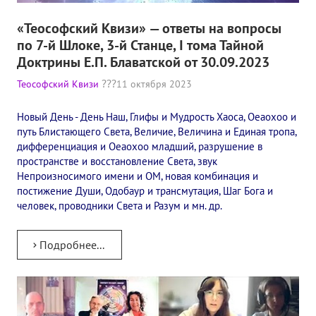
Книги
«Теософский Квизи» — ответы на вопросы
Семинары
по 7-й Шлоке, 3-й Станце, I тома Тайной
Доктрины Е.П. Блаватской от 30.09.2023
Плейлист "Международный научно-исследовательский Онлайн-
Теософский Квизи
11 октября 2023
Плейлист "«Тайная Доктрина» Класс онлайн изучения"
Новый День - День Наш, Глифы и Мудрость Хаоса, Оеаохоо и
Плейлист "Выпуски рубрики «ТЕОСОФСКИЙ КВИЗИ»"
путь Блистающего Света, Величие, Величина и Единая тропа,
дифференциация и Оеаохоо младший, разрушение в
ПОДДЕРЖАТЬ ФОНД
пространстве и восстановление Света, звук
Непроизносимого имени и ОМ, новая комбинация и
Пожертвовать денежные средства
постижение Души, Одобаур и трансмутация, Шаг Бога и
человек, проводники Света и Разум и мн. др.
Стать волонтером
Стать партнером
Подробнее...
КОНТАКТЫ