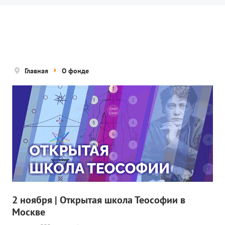
Новости
Попечительский совет
Правовые документы
Отчетные документы
Главная
О фонде
Концепция деятельности
Нам помогают
Публичная оферта
Политика конфиденциальности
ПРОЕКТЫ
🌟 Детский проект «БЕЛЫЕ ЯГУАРЫ»
2 ноября | Открытая школа Теософии в
Москве
✔️ Заказать мероприятие