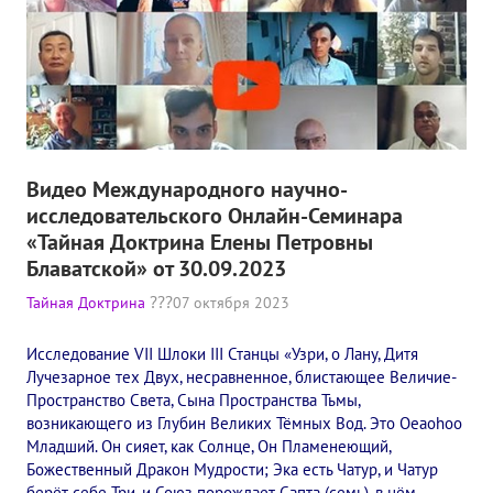
Видео Международного научно-
исследовательского Онлайн-Семинара
«Тайная Доктрина Елены Петровны
Блаватской» от 30.09.2023
Тайная Доктрина
07 октября 2023
Исследование VII Шлоки III Станцы​ «Узри, о Лану, Дитя
Лучезарное тех Двух, несравненное, блистающее Величие-
Пространство Света, Сына Пространства Тьмы,
возникающего из Глубин Великих Тёмных Вод. Это Oeaohoo
Младший. Он сияет, как Солнце, Он Пламенеющий,
Божественный Дракон Мудрости; Эка есть Чатур, и Чатур
берёт себе Три, и Союз порождает Сапта (семь), в нём