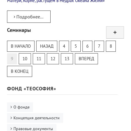
Матери, Корне, растущем в Недрах Океана Жизни»
Подробнее...
Семинары
Тур
Теософский Квизи
В НАЧАЛО
НАЗАД
4
5
6
7
8
Тайная Доктрина
Онлайн-класс
9
10
11
12
13
ВПЕРЕД
В КОНЕЦ
ФОНД «ТЕОСОФИЯ»
О фонде
Концепция деятельности
Правовые документы