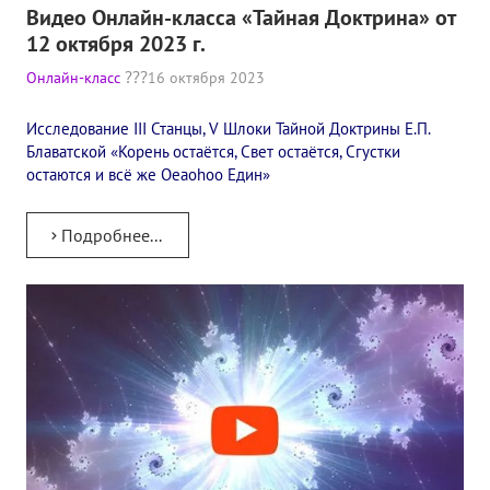
Видео Онлайн-класса «Тайная Доктрина» от
Конкурс городов России на право проведения Международного
12 октября 2023 г.
Памятник Е.П. Блаватской
Онлайн-класс
16 октября 2023
Олимпиада культуры под Знаменем Мира
Исследование III Станцы, V Шлоки Тайной Доктрины Е.П.
Блаватской «Корень остаётся, Свет остаётся, Сгустки
МЕЖДУНАРОДНЫЙ ЦЕНТР ТЕОСОФИИ
остаются и всё же Oeaohoo Един»
ШКОЛА ТЕОСОФИИ
Подробнее...
О школе Теософии
Открытая школа теософии
Фотоматериалы
Видео
ГОВОРЯТ ТЕОСОФЫ. Рубрика «Вопрос-Ответ»