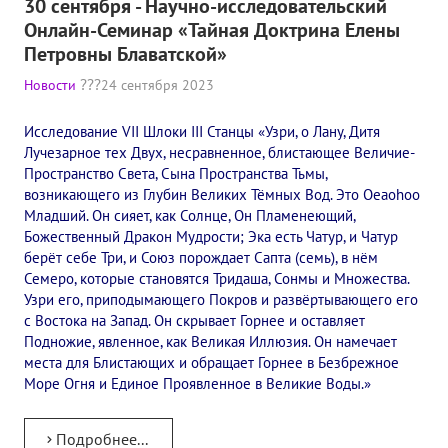
30 сентября - Научно-исследовательский
Онлайн-Семинар «Тайная Доктрина Елены
Петровны Блаватской»
Новости
24 сентября 2023
Исследование VII Шлоки III Станцы «Узри, о Лану, Дитя
Лучезарное тех Двух, несравненное, блистающее Величие-
Пространство Света, Сына Пространства Тьмы,
возникающего из Глубин Великих Тёмных Вод. Это Oeaohoo
Младший. Он сияет, как Солнце, Он Пламенеющий,
Божественный Дракон Мудрости; Эка есть Чатур, и Чатур
берёт себе Три, и Союз порождает Сапта (семь), в нём
Семеро, которые становятся Тридаша, Сонмы и Множества.
Узри его, приподымающего Покров и развёртывающего его
с Востока на Запад. Он скрывает Горнее и оставляет
Подножие, явленное, как Великая Иллюзия. Он намечает
места для Блистающих и обращает Горнее в Безбрежное
Море Огня и Единое Проявленное в Великие Воды.»
Подробнее...