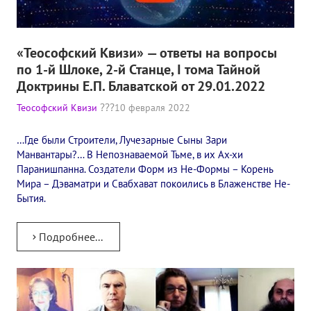
«Теософский Квизи» — ответы на вопросы
по 1-й Шлоке, 2-й Станце, I тома Тайной
Доктрины Е.П. Блаватской от 29.01.2022
Теософский Квизи
10 февраля 2022
…Где были Строители, Лучезарные Сыны Зари
Манвантары?… В Непознаваемой Тьме, в их Ах-хи
Паранишпанна. Создатели Форм из Не-Формы – Корень
Мира – Дэваматри и Свабхават покоились в Блаженстве Не-
Бытия.
Подробнее...