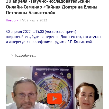
30 апреля - Научно-исследовательский
Книги
Онлайн-Семинар «Тайная Доктрина Елены
Семинары
Петровны Блаватской»
Новости
02 марта 2022
Плейлист "Международный научно-исследовательский Онлайн-
Плейлист "«Тайная Доктрина» Класс онлайн изучения"
30 апреля 2022 г., 15.00 (московское время) -
подключайтесь, будет интересно! Для всех тех, кто изучает
Плейлист "Выпуски рубрики «ТЕОСОФСКИЙ КВИЗИ»"
и интересуется теософскими трудами Е.П. Блаватской.
ПОДДЕРЖАТЬ ФОНД
Подробнее...
Пожертвовать денежные средства
Стать волонтером
Стать партнером
КОНТАКТЫ