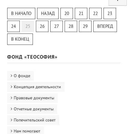
Тур
Теософский Квизи
В НАЧАЛО
НАЗАД
20
21
22
23
Тайная Доктрина
Онлайн-класс
24
25
26
27
28
29
ВПЕРЕД
В КОНЕЦ
ФОНД «ТЕОСОФИЯ»
О фонде
Концепция деятельности
Правовые документы
Отчетные документы
Попечительский совет
Нам помогают