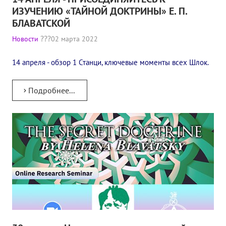
ИЗУЧЕНИЮ «ТАЙНОЙ ДОКТРИНЫ» Е. П.
Конкурс городов России на право проведения Международного
БЛАВАТСКОЙ
Памятник Е.П. Блаватской
Новости
02 марта 2022
Олимпиада культуры под Знаменем Мира
14 апреля - обзор 1 Станци, ключевые моменты всех Шлок.
МЕЖДУНАРОДНЫЙ ЦЕНТР ТЕОСОФИИ
Подробнее...
ШКОЛА ТЕОСОФИИ
О школе Теософии
Открытая школа теософии
Фотоматериалы
Видео
ГОВОРЯТ ТЕОСОФЫ. Рубрика «Вопрос-Ответ»