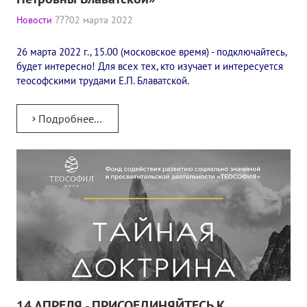
✔️ Заказать Семинар
Новости
02 марта 2022
✔️ Заказать книги/журналы
26 марта 2022 г., 15.00 (московское время) - подключайтесь,
будет интересно! Для всех тех, кто изучает и интересуется
Международный научно-исследовательский Центр, им. Е.П. Бла
теософскими трудами Е.П. Блаватской.
Международное теософское издательство «Альбатрос»
Подробнее...
Межрегиональные теософские семинары России. Теософский ту
Международный Теософский Конгресс
Международный художественный Конкурс, посвященный Елене
Международный поэтический Конкурс «Елене Петровне Блават
Международный музыкальный Конкурс, посвященный Елене Пе
Выставка «Книжная экспедиция»
Авторское кино Олега Мартынова
14 АПРЕЛЯ - ПРИСОЕДИНЯЙТЕСЬ К