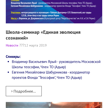
Конкурс городов России на право проведения Международного
Памятник Е.П. Блаватской
Олимпиада культуры под Знаменем Мира
Школа-семинар «Единая эволюция
МЕЖДУНАРОДНЫЙ ЦЕНТР ТЕОСОФИИ
сознаний»
Новости
12 марта 2019
ШКОЛА ТЕОСОФИИ
Спикеры:
О школе Теософии
Владимир Васильевич Ярый - руководитель Московской
Школы теософии, Член ТО (Адьяр)
Открытая школа теософии
Евгения Михайловна Шабурникова - координатор
проектов Фонда "Теософия", Член ТО (Адьяр)
Фотоматериалы
Видео
Подробнее...
ГОВОРЯТ ТЕОСОФЫ. Рубрика «Вопрос-Ответ»