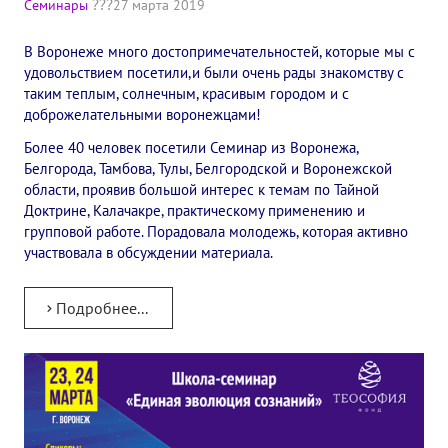
Семинары
27 марта 2019
✔️ Заказать Семинар
В Воронеже много достопримечательностей, которые мы с
✔️ Заказать книги/журналы
удовольствием посетили,и были очень рады знакомству с
таким теплым, солнечным, красивым городом и с
Международный научно-исследовательский Центр, им. Е.П. Бла
доброжелательными воронежцами!
Международное теософское издательство «Альбатрос»
Более 40 человек посетили Семинар из Воронежа,
Белгорода, Тамбова, Тулы, Белгородской и Воронежской
Межрегиональные теософские семинары России. Теософский ту
области, проявив большой интерес к темам по Тайной
Доктрине, Калачакре, практическому применению и
Международный Теософский Конгресс
групповой работе. Порадовала молодежь, которая активно
участвовала в обсуждении материала.
Международный художественный Конкурс, посвященный Елене
Подробнее...
Международный поэтический Конкурс «Елене Петровне Блават
Международный музыкальный Конкурс, посвященный Елене Пе
Выставка «Книжная экспедиция»
Авторское кино Олега Мартынова