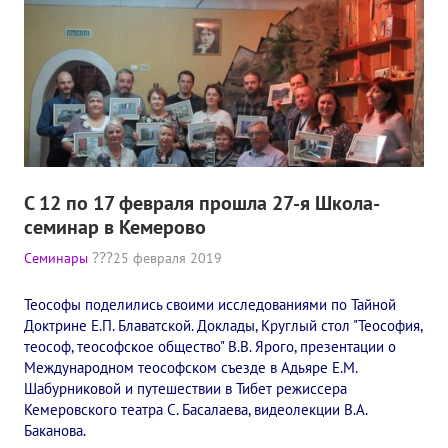
Книги
Семинары
Плейлист "Международный научно-исследовательский Онлайн-
Плейлист "«Тайная Доктрина» Класс онлайн изучения"
Плейлист "Выпуски рубрики «ТЕОСОФСКИЙ КВИЗИ»"
С 12 по 17 февраля прошла 27-я Школа-
ПОДДЕРЖАТЬ ФОНД
семинар в Кемерово
Семинары
25 февраля 2019
Пожертвовать денежные средства
Стать волонтером
Теософы поделились своими исследованиями по Тайной
Доктрине Е.П. Блаватской. Доклады, Круглый стол "Теософия,
Стать партнером
теософ, теософское общество" В.В. Ярого, презентации о
Международном теософском съезде в Адьяре Е.М.
КОНТАКТЫ
Шабурниковой и путешествии в Тибет режиссера
Кемеровского театра С. Басалаева, видеолекции В.А.
Баканова.