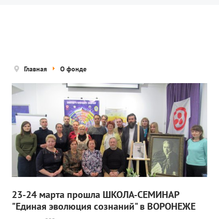
Новости
Попечительский совет
Правовые документы
Отчетные документы
Главная
О фонде
Концепция деятельности
Нам помогают
Публичная оферта
Политика конфиденциальности
ПРОЕКТЫ
🌟 Детский проект «БЕЛЫЕ ЯГУАРЫ»
23-24 марта прошла ШКОЛА-СЕМИНАР
"Единая эволюция сознаний" в ВОРОНЕЖЕ
✔️ Заказать мероприятие