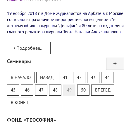
19 ноября 2018 г. в Доме Журналистов на Арбате в г. Москве
состоялось праздничное мероприятие, посвященное 25-
летнему юбилею журнала "Дельфис" и 80-летию создателя и
главного редактора журнала Тоотс Натальи Александровны.
Подробнее...
Семинары
Тур
Теософский Квизи
В НАЧАЛО
НАЗАД
41
42
43
44
Тайная Доктрина
Онлайн-класс
45
46
47
48
49
50
ВПЕРЕД
В КОНЕЦ
ФОНД «ТЕОСОФИЯ»