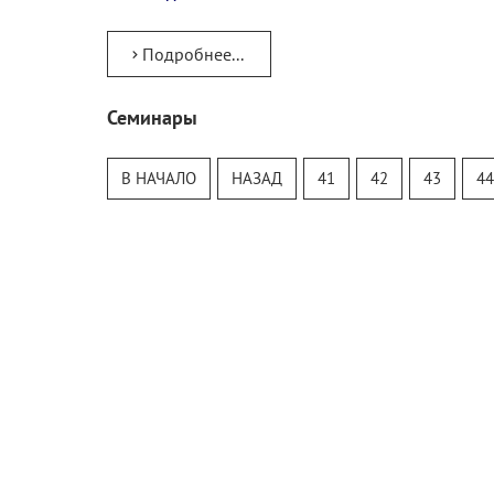
Подробнее...
Семинары
Тур
Теософский Квизи
В НАЧАЛО
НАЗАД
41
42
43
44
Тайная Доктрина
Онлайн-класс