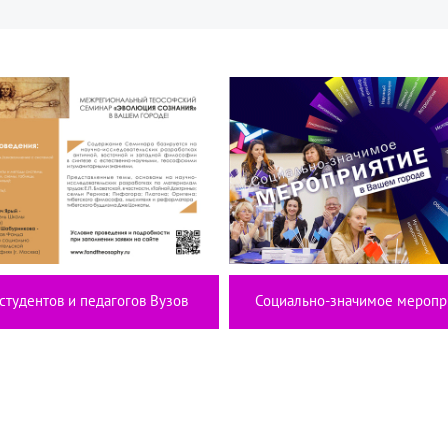
студентов и педагогов Вузов
Социально-значимое меропр