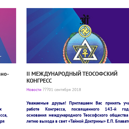
вно-
II МЕЖДУНАРОДНЫЙ ТЕОСОФСКИЙ
КОНГРЕСС
Новости
01 сентября 2018
Уважаемые друзья! Приглашаем Вас принять уч
х
работе Конгресса, посвященного 143-й год
сса,
основания международного Теософского общества
бря
летию выхода в свет «Тайной Доктрины» Е.П. Блават