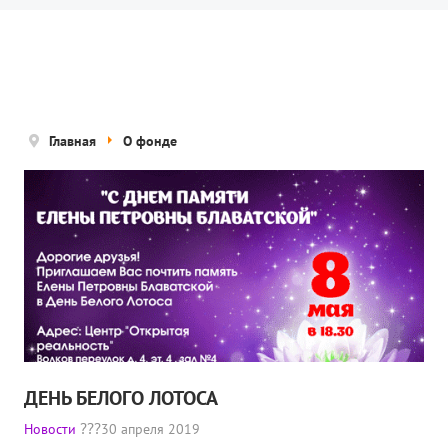
Новости
Попечительский совет
Правовые документы
Отчетные документы
Главная
О фонде
Концепция деятельности
Нам помогают
Публичная оферта
Политика конфиденциальности
ПРОЕКТЫ
🌟 Детский проект «БЕЛЫЕ ЯГУАРЫ»
ДЕНЬ БЕЛОГО ЛОТОСА
✔️ Заказать мероприятие
Новости
30 апреля 2019