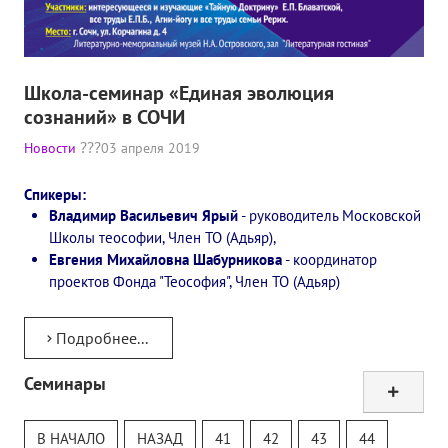
Школа-семинар «Единая эволюция
сознаний» в СОЧИ
Новости
03 апреля 2019
Спикеры:
Владимир Васильевич Ярый
- руководитель Московской
Школы теософии, Член ТО (Адьяр),
Евгения Михайловна Шабурникова
- координатор
проектов Фонда "Теософия", Член ТО (Адьяр)
Подробнее...
Семинары
Тур
Теософский Квизи
В НАЧАЛО
НАЗАД
41
42
43
44