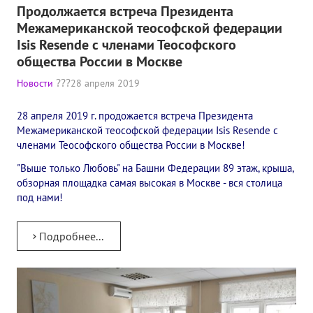
Продолжается встреча Президента
Конкурс городов России на право проведения Международного
Межамериканской теософской федерации
Isis Resende с членами Теософского
Памятник Е.П. Блаватской
общества России в Москве
Олимпиада культуры под Знаменем Мира
Новости
28 апреля 2019
МЕЖДУНАРОДНЫЙ ЦЕНТР ТЕОСОФИИ
28 апреля 2019 г. продожается встреча Президента
Межамериканской теософской федерации Isis Resende с
ШКОЛА ТЕОСОФИИ
членами Теософского общества России в Москве!
"Выше только Любовь" на Башни Федерации 89 этаж, крыша,
О школе Теософии
обзорная площадка самая высокая в Москве - вся столица
под нами!
Открытая школа теософии
Фотоматериалы
Подробнее...
Видео
ГОВОРЯТ ТЕОСОФЫ. Рубрика «Вопрос-Ответ»