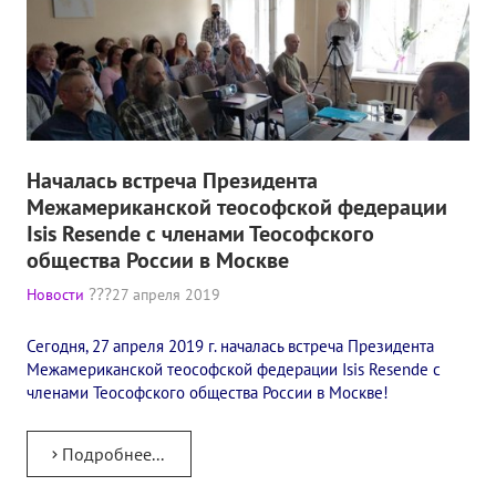
Книги
Семинары
Плейлист "Международный научно-исследовательский Онлайн-
Плейлист "«Тайная Доктрина» Класс онлайн изучения"
Началась встреча Президента
Плейлист "Выпуски рубрики «ТЕОСОФСКИЙ КВИЗИ»"
Межамериканской теософской федерации
Isis Resende с членами Теософского
ПОДДЕРЖАТЬ ФОНД
общества России в Москве
Пожертвовать денежные средства
Новости
27 апреля 2019
Стать волонтером
Сегодня, 27 апреля 2019 г. началась встреча Президента
Межамериканской теософской федерации Isis Resende с
Стать партнером
членами Теософского общества России в Москве!
КОНТАКТЫ
Подробнее...