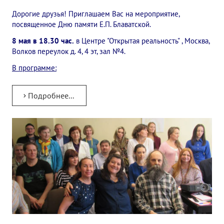
✔️ Заказать Семинар
Дорогие друзья! Приглашаем Вас на мероприятие,
посвященное Дню памяти Е.П. Блаватской.
✔️ Заказать книги/журналы
8 мая в 18.30 час.
в Центре "Открытая реальность" , Москва,
Волков переулок д. 4, 4 эт, зал №4.
Международный научно-исследовательский Центр, им. Е.П. Бла
В программе:
Международное теософское издательство «Альбатрос»
Межрегиональные теософские семинары России. Теософский ту
Подробнее...
Международный Теософский Конгресс
Международный художественный Конкурс, посвященный Елене
Международный поэтический Конкурс «Елене Петровне Блават
Международный музыкальный Конкурс, посвященный Елене Пе
Выставка «Книжная экспедиция»
Авторское кино Олега Мартынова