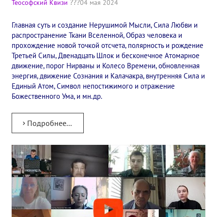
Теософский Квизи
04 мая 2024
✔️ Заказать Семинар
Главная суть и создание Нерушимой Мысли, Сила Любви и
✔️ Заказать книги/журналы
распространение Ткани Вселенной, Образ человека и
прохождение новой точкой отсчета, полярность и рождение
Международный научно-исследовательский Центр, им. Е.П. Бла
Третьей Силы, Двенадцать Шлок и бесконечное Атомарное
движение, порог Нирваны и Колесо Времени, обновленная
Международное теософское издательство «Альбатрос»
энергия, движение Сознания и Калачакра, внутренняя Сила и
Единый Атом, Символ непостижимого и отражение
Межрегиональные теософские семинары России. Теософский ту
Божественного Ума, и мн.др.
Международный Теософский Конгресс
Подробнее...
Международный художественный Конкурс, посвященный Елене
Международный поэтический Конкурс «Елене Петровне Блават
Международный музыкальный Конкурс, посвященный Елене Пе
Выставка «Книжная экспедиция»
Авторское кино Олега Мартынова