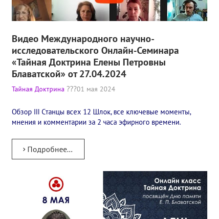
Конкурс городов России на право проведения Международного
Памятник Е.П. Блаватской
Видео Международного научно-
исследовательского Онлайн-Семинара
Олимпиада культуры под Знаменем Мира
«Тайная Доктрина Елены Петровны
Блаватской» от 27.04.2024
МЕЖДУНАРОДНЫЙ ЦЕНТР ТЕОСОФИИ
Тайная Доктрина
01 мая 2024
ШКОЛА ТЕОСОФИИ
Обзор III Станцы всех 12 Шлок, все ключевые моменты,
О школе Теософии
мнения и комментарии за 2 часа эфирного времени.
Открытая школа теософии
Подробнее...
Фотоматериалы
Видео
ГОВОРЯТ ТЕОСОФЫ. Рубрика «Вопрос-Ответ»