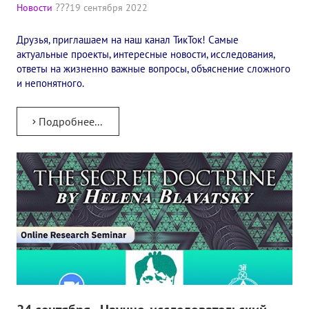
Книги
Новости
19 сентября 2022
Семинары
Друзья, приглашаем на наш канал ТикТок! Самые
актуальные проекты, интересные новости, исследования,
Плейлист "Международный научно-исследовательский Онлайн-
ответы на жизненно важные вопросы, объяснение сложного
и непонятного.
Плейлист "«Тайная Доктрина» Класс онлайн изучения"
Плейлист "Выпуски рубрики «ТЕОСОФСКИЙ КВИЗИ»"
Подробнее...
ПОДДЕРЖАТЬ ФОНД
Пожертвовать денежные средства
Стать волонтером
Стать партнером
КОНТАКТЫ