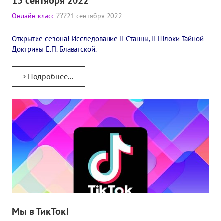
15 сентября 2022
Конкурс городов России на право проведения Международного
Онлайн-класс
21 сентября 2022
Памятник Е.П. Блаватской
Открытие сезона! Исследование II Станцы, II Шлоки Тайной
Доктрины Е.П. Блаватской.
Олимпиада культуры под Знаменем Мира
МЕЖДУНАРОДНЫЙ ЦЕНТР ТЕОСОФИИ
Подробнее...
ШКОЛА ТЕОСОФИИ
О школе Теософии
Открытая школа теософии
Фотоматериалы
Видео
ГОВОРЯТ ТЕОСОФЫ. Рубрика «Вопрос-Ответ»
Мы в ТикТок!