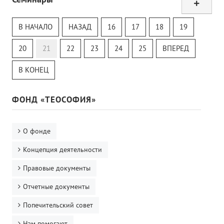
Тур
Теософский Квизи
В НАЧАЛО
НАЗАД
16
17
18
19
Тайная Доктрина
Онлайн-класс
20
21
22
23
24
25
ВПЕРЕД
В КОНЕЦ
ФОНД «ТЕОСОФИЯ»
О фонде
Концепция деятельности
Правовые документы
Отчетные документы
Попечительский совет
Нам помогают