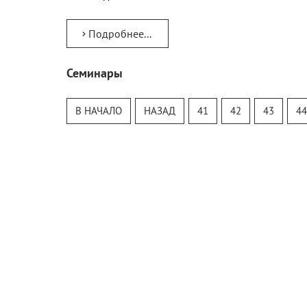
Подробнее...
Семинары
Тур
Теософский Квизи
В НАЧАЛО
НАЗАД
41
42
43
44
Тайная Доктрина
Онлайн-класс