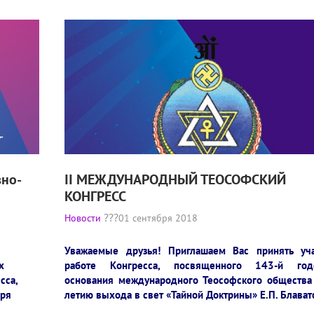
вно-
II МЕЖДУНАРОДНЫЙ ТЕОСОФСКИЙ
КОНГРЕСС
Новости
01 сентября 2018
Уважаемые друзья! Приглашаем Вас принять уч
х
работе Конгресса, посвященного 143-й год
сса,
основания международного Теософского общества
бря
летию выхода в свет «Тайной Доктрины» Е.П. Блават