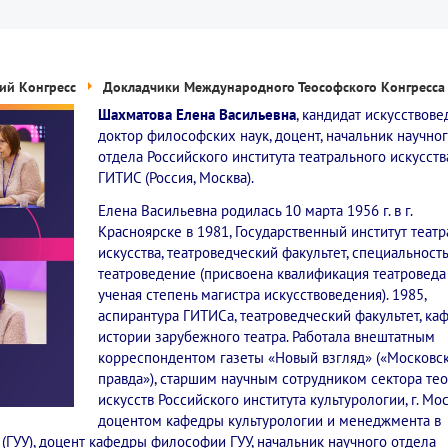
ий Конгресс
Докладчики Международного Теософского Конгресса
Шахматова Елена Васильевна
, кандидат искусствове
доктор философских наук, доцент, начальник научно
отдела Российского института театрального искусств
ГИТИС (Россия, Москва).
Елена Васильевна родилась 10 марта 1956 г. в г.
Красноярске в 1981, Государственный институт теат
искусства, театроведческий факультет, специальность
театроведение (присвоена квалификация театроведа
ученая степень магистра искусствоведения). 1985,
аспирантура ГИТИСа, театроведческий факультет, ка
истории зарубежного театра. Работала внештатным
корреспондентом газеты «Новый взгляд» («Московс
правда»), старшим научным сотрудником сектора те
искусств Российского института культурологии, г. Мос
доцентом кафедры культурологии и менеджмента в
 (ГУУ), доцент кафедры философии ГУУ, начальник научного отдела