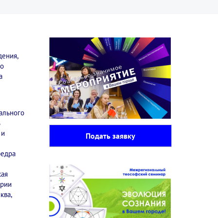
дения,
го
а
рального
 и
Подать заявку
федра
кая
ории
ква,