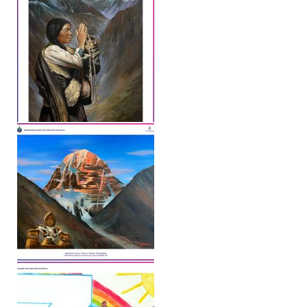
Книги
Семинары
Плейлист "Международный научно-исследовательский Онлайн-
Плейлист "«Тайная Доктрина» Класс онлайн изучения"
Плейлист "Выпуски рубрики «ТЕОСОФСКИЙ КВИЗИ»"
ПОДДЕРЖАТЬ ФОНД
Пожертвовать денежные средства
Стать волонтером
Стать партнером
КОНТАКТЫ