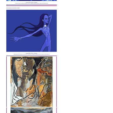
Конкурс городов России на право проведения Международного
Памятник Е.П. Блаватской
Олимпиада культуры под Знаменем Мира
МЕЖДУНАРОДНЫЙ ЦЕНТР ТЕОСОФИИ
ШКОЛА ТЕОСОФИИ
О школе Теософии
Открытая школа теософии
Фотоматериалы
Видео
ГОВОРЯТ ТЕОСОФЫ. Рубрика «Вопрос-Ответ»