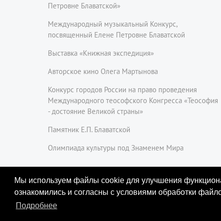
Петровне Блаватской»
Международный музыкальный Конкурс,
посвященный Елене Петровне Блаватской
Выставка «Книжная экспедиция»
Авторское кино Олега Мартынова
Конкурс городов России на право проведения
Международного теософского Конгресса «Теософия
- достояние Великой страны»
Памятник Е.П. Блаватской
Олимпиада культуры под Знаменем Мира
Мы используем файлы cookie для улучшения функциона
ознакомились и согласны с условиями обработки файл
Подробнее
Фонд содействия развитию соци