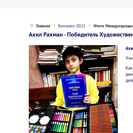
Главная
Конгресс-2021
Итоги Международно
Ахил Рахман - Победитель Художествен
Ахи
Учи
Как
дин
дей