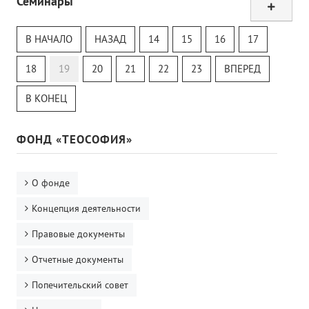
Семинары
Тур
Теософский Квизи
В НАЧАЛО
НАЗАД
14
15
16
17
Тайная Доктрина
Онлайн-класс
18
19
20
21
22
23
ВПЕРЕД
В КОНЕЦ
ФОНД «ТЕОСОФИЯ»
О фонде
Концепция деятельности
Правовые документы
Отчетные документы
Попечительский совет