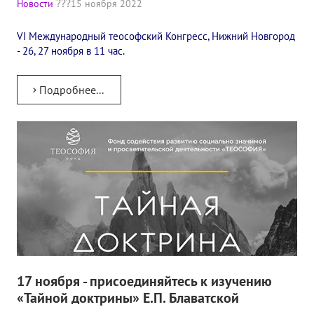
Новости
15 ноября 2022
✔️ Заказать Семинар
VI Международный теософский Конгресс, Нижний Новгород
✔️ Заказать книги/журналы
- 26, 27 ноября в 11 час.
Международный научно-исследовательский Центр, им. Е.П. Бла
Подробнее...
Международное теософское издательство «Альбатрос»
Межрегиональные теософские семинары России. Теософский ту
Международный Теософский Конгресс
Международный художественный Конкурс, посвященный Елене
Международный поэтический Конкурс «Елене Петровне Блават
Международный музыкальный Конкурс, посвященный Елене Пе
Выставка «Книжная экспедиция»
17 ноября - присоединяйтесь к изучению
«Тайной доктрины» Е.П. Блаватской
Авторское кино Олега Мартынова