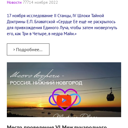
Новости
14 ноября 2022
Конкурс городов России на право проведения Международного
17 ноября исследование II Станцы, IV Шлоки Тайной
Памятник Е.П. Блаватской
Доктрины Е.П. Блаватской «Сердце Её ещё не раскрылось
для привхождения Единого Луча, чтобы затем низвергнуть
Олимпиада культуры под Знаменем Мира
его, как Три в Четыре, в недра Майи.»
МЕЖДУНАРОДНЫЙ ЦЕНТР ТЕОСОФИИ
Подробнее...
ШКОЛА ТЕОСОФИИ
О школе Теософии
Открытая школа теософии
Фотоматериалы
Видео
ГОВОРЯТ ТЕОСОФЫ. Рубрика «Вопрос-Ответ»
Место проведения VI Международного