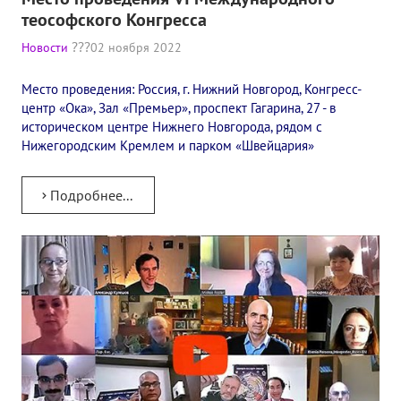
Книги
теософского Конгресса
Семинары
Новости
02 ноября 2022
Плейлист "Международный научно-исследовательский Онлайн-
Место проведения: Россия, г. Нижний Новгород, Конгресс-
центр «Ока», Зал «Премьер», проспект Гагарина, 27 - в
Плейлист "«Тайная Доктрина» Класс онлайн изучения"
историческом центре Нижнего Новгорода, рядом с
Нижегородским Кремлем и парком «Швейцария»
Плейлист "Выпуски рубрики «ТЕОСОФСКИЙ КВИЗИ»"
ПОДДЕРЖАТЬ ФОНД
Подробнее...
Пожертвовать денежные средства
Стать волонтером
Стать партнером
КОНТАКТЫ