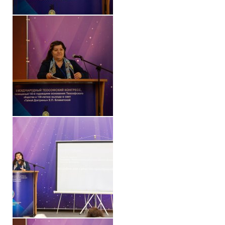
✔️ Заказать Семинар
✔️ Заказать книги/журналы
Международный научно-исследовательский Центр, им. Е.П. Бла
Международное теософское издательство «Альбатрос»
Межрегиональные теософские семинары России. Теософский ту
Международный Теософский Конгресс
Международный художественный Конкурс, посвященный Елене
Международный поэтический Конкурс «Елене Петровне Блават
Международный музыкальный Конкурс, посвященный Елене Пе
Выставка «Книжная экспедиция»
Авторское кино Олега Мартынова