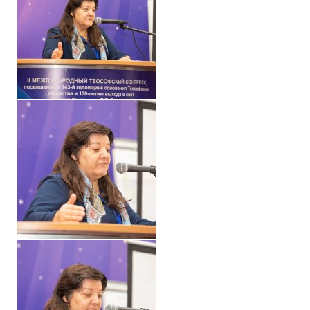
Книги
Семинары
Плейлист "Международный научно-исследовательский Онлайн-
Плейлист "«Тайная Доктрина» Класс онлайн изучения"
Плейлист "Выпуски рубрики «ТЕОСОФСКИЙ КВИЗИ»"
ПОДДЕРЖАТЬ ФОНД
Пожертвовать денежные средства
Стать волонтером
Стать партнером
КОНТАКТЫ