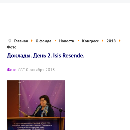
Новости
Попечительский совет
Правовые документы
Отчетные документы
Главная
О фонде
Новости
Конгресс
2018
Фото
Концепция деятельности
Доклады. День 2. Isis Resende.
Нам помогают
Фото
10 октября 2018
Публичная оферта
Политика конфиденциальности
ПРОЕКТЫ
🌟 Детский проект «БЕЛЫЕ ЯГУАРЫ»
✔️ Заказать мероприятие