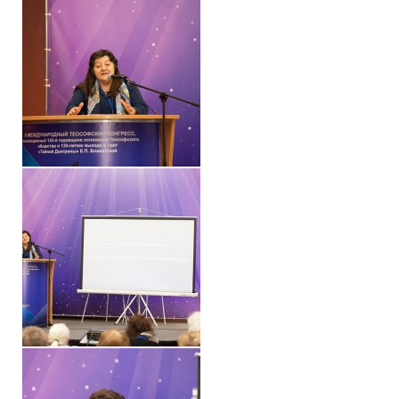
Конкурс городов России на право проведения Международного
Памятник Е.П. Блаватской
Олимпиада культуры под Знаменем Мира
МЕЖДУНАРОДНЫЙ ЦЕНТР ТЕОСОФИИ
ШКОЛА ТЕОСОФИИ
О школе Теософии
Открытая школа теософии
Фотоматериалы
Видео
ГОВОРЯТ ТЕОСОФЫ. Рубрика «Вопрос-Ответ»