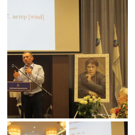
Книги
Семинары
Плейлист "Международный научно-исследовательский Онлайн-
Плейлист "«Тайная Доктрина» Класс онлайн изучения"
Плейлист "Выпуски рубрики «ТЕОСОФСКИЙ КВИЗИ»"
ПОДДЕРЖАТЬ ФОНД
Пожертвовать денежные средства
Стать волонтером
Стать партнером
КОНТАКТЫ