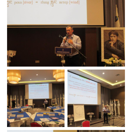
Конкурс городов России на право проведения Международного
Памятник Е.П. Блаватской
Олимпиада культуры под Знаменем Мира
МЕЖДУНАРОДНЫЙ ЦЕНТР ТЕОСОФИИ
ШКОЛА ТЕОСОФИИ
О школе Теософии
Открытая школа теософии
Фотоматериалы
Видео
ГОВОРЯТ ТЕОСОФЫ. Рубрика «Вопрос-Ответ»