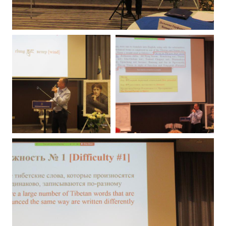
✔️ Заказать Семинар
✔️ Заказать книги/журналы
Международный научно-исследовательский Центр, им. Е.П. Бла
Международное теософское издательство «Альбатрос»
Межрегиональные теософские семинары России. Теософский ту
Международный Теософский Конгресс
Международный художественный Конкурс, посвященный Елене
Международный поэтический Конкурс «Елене Петровне Блават
Международный музыкальный Конкурс, посвященный Елене Пе
Выставка «Книжная экспедиция»
Авторское кино Олега Мартынова