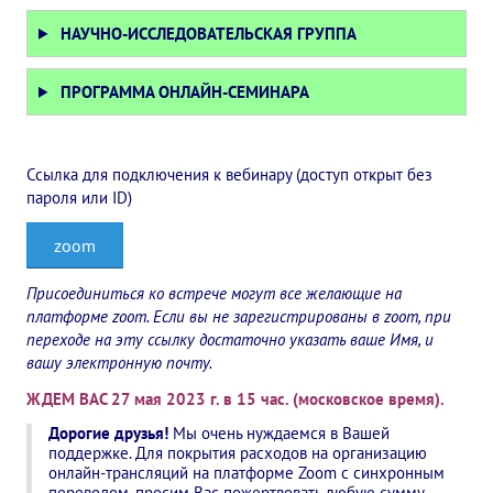
Книги
НАУЧНО-ИССЛЕДОВАТЕЛЬСКАЯ ГРУППА
Семинары
ПРОГРАММА ОНЛАЙН-СЕМИНАРА
Плейлист "Международный научно-исследовательский Онлайн-
Плейлист "«Тайная Доктрина» Класс онлайн изучения"
Ссылка для подключения к вебинару (доступ открыт без
Плейлист "Выпуски рубрики «ТЕОСОФСКИЙ КВИЗИ»"
пароля или ID)
ПОДДЕРЖАТЬ ФОНД
zoom
Пожертвовать денежные средства
Присоединиться ко встрече могут все желающие на
платформе zoom. Если вы не зарегистрированы в zoom, при
Стать волонтером
переходе на эту ссылку достаточно указать ваше Имя, и
вашу электронную почту.
Стать партнером
ЖДЕМ ВАС 27 мая 2023 г. в 15 час. (московское время).
КОНТАКТЫ
Дорогие друзья!
Мы очень нуждаемся в Вашей
поддержке. Для покрытия расходов на организацию
онлайн-трансляций на платформе Zoom с синхронным
переводом, просим Вас пожертвовать любую сумму.