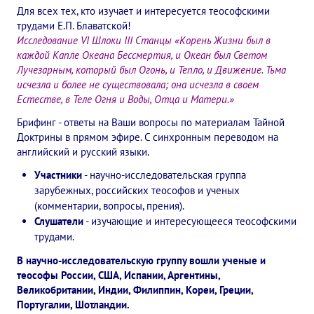
Для всех тех, кто изучает и интересуется теософскими
Конкурс городов России на право проведения Международного
трудами Е.П. Блаватской!
Исследование VI Шлоки III Станцы «Корень Жизни был в
Памятник Е.П. Блаватской
каждой Капле Океана Бессмертия, и Океан был Светом
Лучезарным, который был Огонь, и Тепло, и Движение. Тьма
Олимпиада культуры под Знаменем Мира
исчезла и более не существовала; она исчезла в своем
Естестве, в Теле Огня и Воды, Отца и Матери.»
МЕЖДУНАРОДНЫЙ ЦЕНТР ТЕОСОФИИ
Брифинг - ответы на Ваши вопросы по материалам Тайной
Доктрины в прямом эфире. С синхронным переводом на
ШКОЛА ТЕОСОФИИ
английский и русский языки.
О школе Теософии
Участники
- научно-исследовательская группа
зарубежных, российских теософов и ученых
Открытая школа теософии
(комментарии, вопросы, прения).
Слушатели
- изучающие и интересующееся теософскими
Фотоматериалы
трудами.
В научно-исследовательскую группу вошли ученые и
Видео
теософы России, США, Испании, Аргентины,
ГОВОРЯТ ТЕОСОФЫ. Рубрика «Вопрос-Ответ»
Великобритании, Индии, Филиппин, Кореи, Греции,
Португалии, Шотландии.