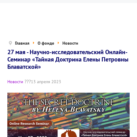
Новости
Попечительский совет
Правовые документы
Отчетные документы
Главная
О фонде
Новости
27 мая - Научно-исследовательский Онлайн-
Концепция деятельности
Семинар «Тайная Доктрина Елены Петровны
Нам помогают
Блаватской»
Публичная оферта
Новости
13 апреля 2023
Политика конфиденциальности
ПРОЕКТЫ
🌟 Детский проект «БЕЛЫЕ ЯГУАРЫ»
✔️ Заказать мероприятие