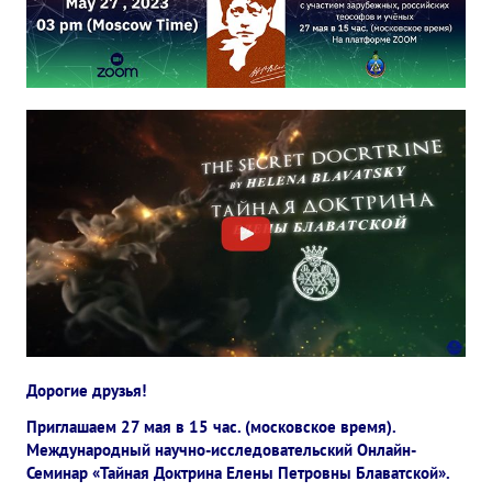
✔️ Заказать Семинар
✔️ Заказать книги/журналы
Международный научно-исследовательский Центр, им. Е.П. Бла
Международное теософское издательство «Альбатрос»
Межрегиональные теософские семинары России. Теософский ту
Международный Теософский Конгресс
Международный художественный Конкурс, посвященный Елене
Международный поэтический Конкурс «Елене Петровне Блават
Международный музыкальный Конкурс, посвященный Елене Пе
Дорогие друзья!
Приглашаем 27 мая в 15 час. (московское время).
Выставка «Книжная экспедиция»
Международный научно-исследовательский Онлайн-
Семинар «Тайная Доктрина Елены Петровны Блаватской».
Авторское кино Олега Мартынова