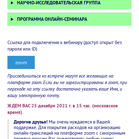
НАУЧНО-ИССЛЕДОВАТЕЛЬСКАЯ ГРУППА
Конкурс городов России на право проведения Международного
ПРОГРАММА ОНЛАЙН-СЕМИНАРА
Памятник Е.П. Блаватской
Олимпиада культуры под Знаменем Мира
Ссылка для подключения к вебинару (доступ открыт без
МЕЖДУНАРОДНЫЙ ЦЕНТР ТЕОСОФИИ
пароля или ID)
ШКОЛА ТЕОСОФИИ
zoom
Присоединиться ко встрече могут все желающие на
О школе Теософии
платформе zoom. Если вы не зарегистрированы в zoom, при
переходе на эту ссылку достаточно указать ваше Имя, и
Открытая школа теософии
вашу электронную почту.
Фотоматериалы
ЖДЕМ ВАС 25 декабря 2021 г. в 15 час. (московское
время).
Видео
Дорогие друзья!
Мы очень нуждаемся в Вашей
поддержке. Для покрытия расходов на организацию
ГОВОРЯТ ТЕОСОФЫ. Рубрика «Вопрос-Ответ»
онлайн-трансляций на платформе zoom с синхронным
перевод просим Вас пожертвовать любую сумму.