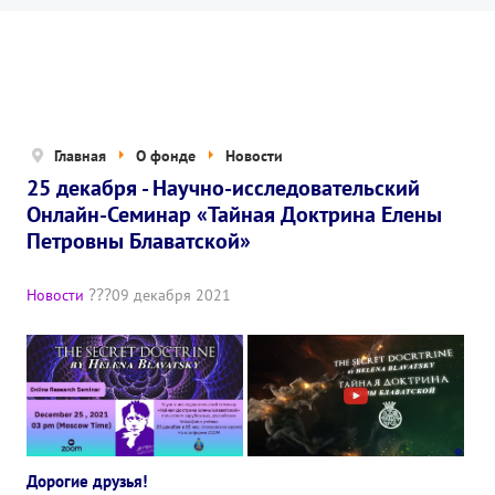
Новости
Попечительский совет
Правовые документы
Отчетные документы
Главная
О фонде
Новости
25 декабря - Научно-исследовательский
Концепция деятельности
Онлайн-Семинар «Тайная Доктрина Елены
Нам помогают
Петровны Блаватской»
Публичная оферта
Новости
09 декабря 2021
Политика конфиденциальности
ПРОЕКТЫ
🌟 Детский проект «БЕЛЫЕ ЯГУАРЫ»
✔️ Заказать мероприятие
Дорогие друзья!