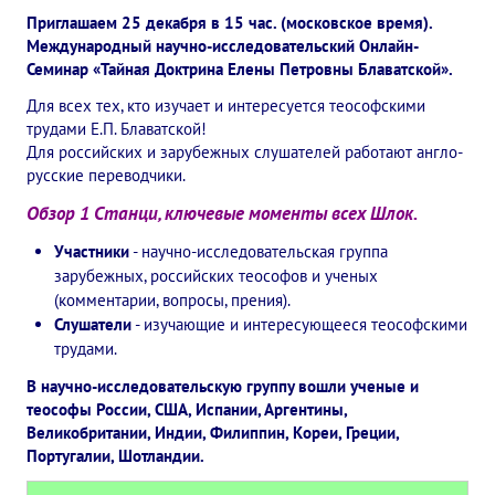
Приглашаем 25 декабря в 15 час. (московское время).
✔️ Заказать Семинар
Международный научно-исследовательский Онлайн-
✔️ Заказать книги/журналы
Семинар «Тайная Доктрина Елены Петровны Блаватской».
Для всех тех, кто изучает и интересуется теософскими
Международный научно-исследовательский Центр, им. Е.П. Бла
трудами Е.П. Блаватской!
Для российских и зарубежных слушателей работают англо-
Международное теософское издательство «Альбатрос»
русские переводчики.
Межрегиональные теософские семинары России. Теософский ту
Обзор 1 Станци, ключевые моменты всех Шлок.
Международный Теософский Конгресс
Участники
- научно-исследовательская группа
зарубежных, российских теософов и ученых
Международный художественный Конкурс, посвященный Елене
(комментарии, вопросы, прения).
Слушатели
- изучающие и интересующееся теософскими
Международный поэтический Конкурс «Елене Петровне Блават
трудами.
Международный музыкальный Конкурс, посвященный Елене Пе
В научно-исследовательскую группу вошли ученые и
теософы России, США, Испании, Аргентины,
Выставка «Книжная экспедиция»
Великобритании, Индии, Филиппин, Кореи, Греции,
Португалии, Шотландии.
Авторское кино Олега Мартынова