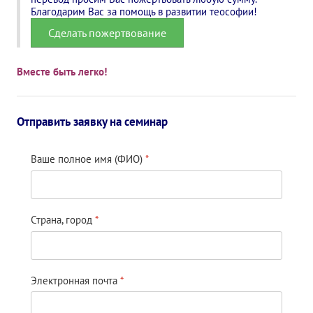
Книги
Благодарим Вас за помощь в развитии теософии!
Семинары
Сделать пожертвование
Плейлист "Международный научно-исследовательский Онлайн-
Вместе быть легко!
Плейлист "«Тайная Доктрина» Класс онлайн изучения"
Плейлист "Выпуски рубрики «ТЕОСОФСКИЙ КВИЗИ»"
Отправить заявку на семинар
ПОДДЕРЖАТЬ ФОНД
Ваше полное имя (ФИО)
*
Пожертвовать денежные средства
Стать волонтером
Страна, город
*
Стать партнером
КОНТАКТЫ
Электронная почта
*